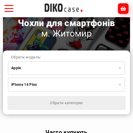
Чохли для смартфонів
м. Житомир
Обрати модель:
Apple
Xiaomi
Samsung
Apple
iPhone 14 Plus
Huawei
Oppo
Realme
TECNO
ZTE
OnePlus
Google
Doogee
Обрати категорію
Infinix
Sony
Motorola
Часто купують