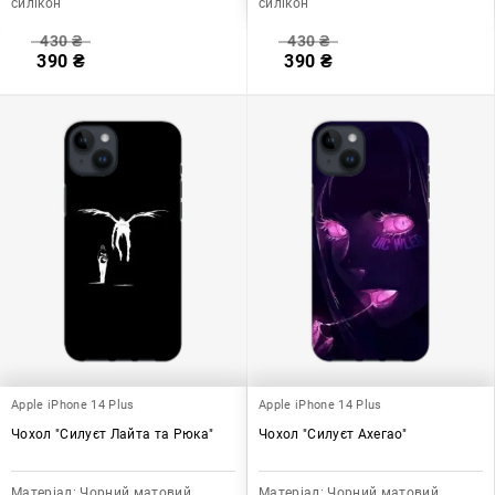
силікон
силікон
430
₴
430
₴
390
₴
390
₴
Apple iPhone 14 Plus
Apple iPhone 14 Plus
Чохол "Силуєт Лайта та Рюка"
Чохол "Силуєт Ахегао"
Матеріал:
Чорний матовий
Матеріал:
Чорний матовий