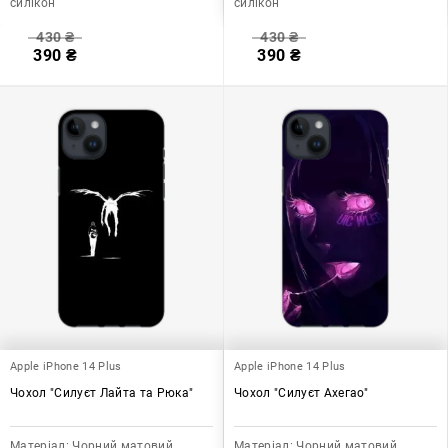
силікон
силікон
430
₴
430
₴
390
₴
390
₴
Apple iPhone 14 Plus
Apple iPhone 14 Plus
Чохол "Силуєт Лайта та Рюка"
Чохол "Силуєт Ахегао"
Матеріал:
Чорний матовий
Матеріал:
Чорний матовий