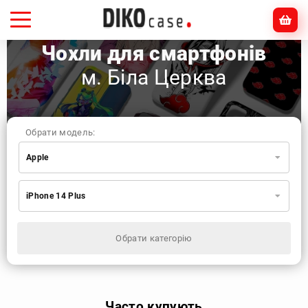
Чохли для смартфонів
м. Біла Церква
Обрати модель:
Apple
Xiaomi
Samsung
Apple
iPhone 14 Plus
Huawei
Oppo
Realme
TECNO
ZTE
OnePlus
Google
Doogee
Обрати категорію
Infinix
Sony
Motorola
Часто купують