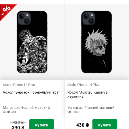
Apple iPhone 14 Plus
Apple iPhone 14 Plus
Чохол "Берсерк чорно-білий арт"
Чохол "Jujutsu Kaisen в
окулярах"
Матеріал:
Чорний матовий
Матеріал:
Чорний матовий
силікон
силікон
430
₴
430
₴
Купити
Купити
390
₴