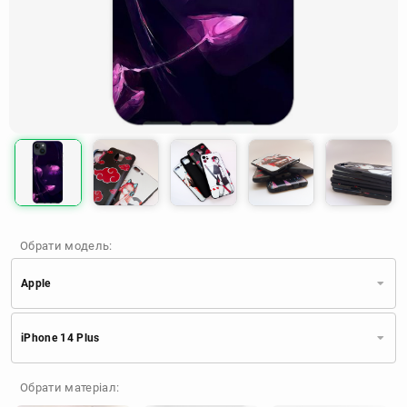
Обрати модель:
Apple
Xiaomi
Samsung
Apple
iPhone 14 Plus
Huawei
Oppo
Realme
TECNO
ZTE
OnePlus
Google
Обрати матеріал:
Doogee
Infinix
Sony