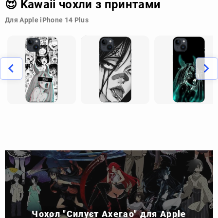
😍 Kawaii чохли з принтами
Для Apple iPhone 14 Plus
Чохол "Силуєт Ахегао" для Apple