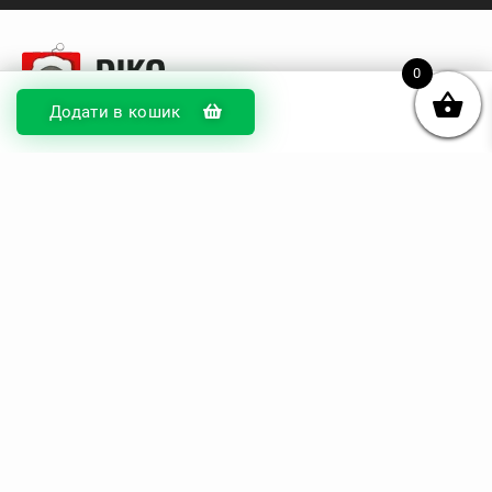
0
Додати в кошик
© DIKOcase 2026
ФОП Карпенко Альона Андріївна
Розділи
Про компанію
Доставка та оплата
Обмін та повернення
Блог
Купити чохли з чорного силікону