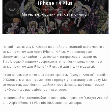
iPhone 14 Plus
Матеріал: Чорний матовий силікон
На сайті магазину
DIKOcase
ви знайдете великий вибір чохлів з
аніме принтом для Apple iPhone 14 Plus. Ми пропонуємо
різноманітні дизайни та матеріали, наприклад з тематики:
Етті/Ahegao
. У нашому асортименті є не тільки моделі чохлів з
аніме принтом для iPhone 14 Plus, а й для інших моделей.
Якщо ви замовите чохол з аніме принтом "Силуєт Ахегао" на сайті
DIKOcase, ми гарантуємо якість продукту та швидку доставку. Ми
використовуємо тільки надійних перевізників, щоб ваші товари
прибували до вас в цілісності та вчасно.
Не зволікайте і замовляйте чохол з аніме принтом "Силуєт Ахегао"
для Apple iPhone 14 Plus від DIKOcase прямо зараз!