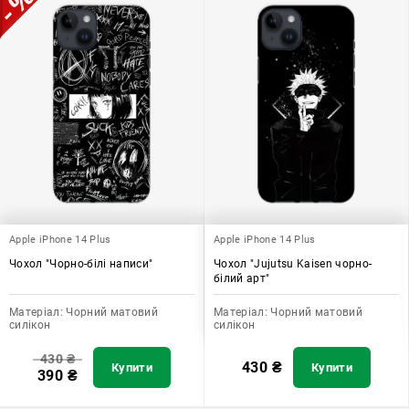
Apple iPhone 14 Plus
Apple iPhone 14 Plus
Чохол "Чорно-білі написи"
Чохол "Jujutsu Kaisen чорно-
білий арт"
Матеріал:
Чорний матовий
Матеріал:
Чорний матовий
силікон
силікон
430
₴
430
₴
Купити
Купити
390
₴