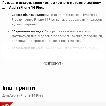
Переваги використання чохла з чорного матового силікону
для Apple iPhone 14 Plus:
Захист від пошкоджень
: Чохол для смартфона iPhone 14
Plus для Apple iPhone 14 Plus допомагає захистити телефон
від пошкоджень.
Збереження вигляду
: Використання чохла з чорного
матового силікону допомагає зберегти вигляд телефону від
подряпин, потертостей та інших пошкоджень.
Збереження цінності
: Чохол з чорного матового силікону
для Apple iPhone 14 Plus допомагає зберегти цінність
вашого телефону, що особливо важливо для людей, які
планують продати свій пристрій в майбутньому.
Розгорнути
Варіативність дизайну
: Наявність великого вибору чохлів
для Apple iPhone 14 Plus з чорного матового силікону
дозволяє підібрати той, що найбільше відповідає вашому
стилю та особистому смаку.
Інші принти
Узагалі, чохол для телефону - це дуже корисний аксесуар, який
Для Apple iPhone 14 Plus
допомагає захистити ваш пристрій, зберегти його цінність і
додати зручності в користуванні.