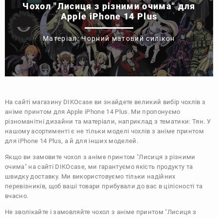
Чохол "Лисиця з різними очима" для
Apple iPhone 14 Plus
Матеріал: Чорний матовий силікон
На сайті магазину
DIKOcase
ви знайдете великий вибір чохлів з
аніме принтом для Apple iPhone 14 Plus. Ми пропонуємо
різноманітні дизайни та матеріали, наприклад з тематики:
Тян
. У
нашому асортименті є не тільки моделі чохлів з аніме принтом
для iPhone 14 Plus, а й для інших моделей.
Якщо ви замовите чохол з аніме принтом "Лисиця з різними
очима" на сайті DIKOcase, ми гарантуємо якість продукту та
швидку доставку. Ми використовуємо тільки надійних
перевізників, щоб ваші товари прибували до вас в цілісності та
вчасно.
Не зволікайте і замовляйте чохол з аніме принтом "Лисиця з