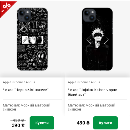
допомагає захистити ваш пристрій, зберегти його цінність і
додати зручності в користуванні.
Apple iPhone 14 Plus
Apple iPhone 14 Plus
Чохол "Чорно-білі написи"
Чохол "Jujutsu Kaisen чорно-
білий арт"
Матеріал:
Чорний матовий
Матеріал:
Чорний матовий
силікон
силікон
430
₴
430
₴
Купити
Купити
390
₴