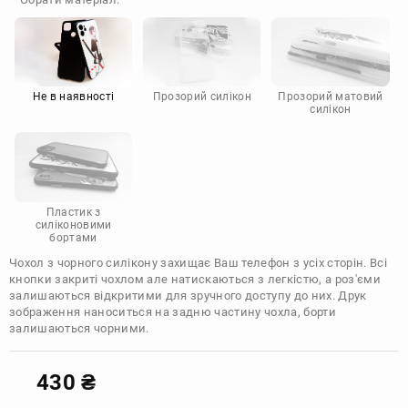
Doogee
Infinix
Sony
Motorola
Не в наявності
Прозорий силікон
Прозорий матовий
силікон
Пластик з
силіконовими
бортами
Чохол з чорного силікону захищає Ваш телефон з усіх сторін. Всі
кнопки закриті чохлом але натискаються з легкістю, а роз'єми
залишаються відкритими для зручного доступу до них. Друк
зображення наноситься на задню частину чохла, борти
залишаються чорними.
430
₴