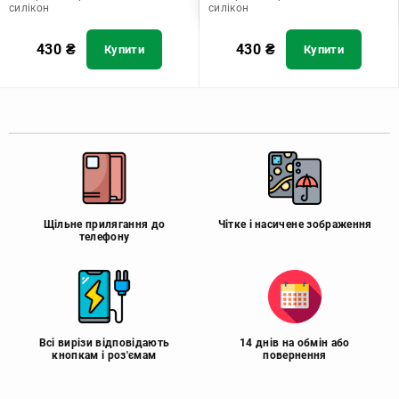
силікон
силікон
430
₴
430
₴
Купити
Купити
Щільне прилягання до
Чітке і насичене зображення
телефону
Всі вирізи відповідають
14 днів на обмін або
кнопкам і роз'ємам
повернення