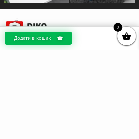
0
Додати в кошик
© DIKOcase 2026
ФОП Карпенко Альона Андріївна
Розділи
Про компанію
Доставка та оплата
Обмін та повернення
Блог