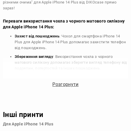
різними очима" для Apple iPhone 14 Plus від DIKOcase прямо
зараз!
Переваги використання чохла з чорного матового силікону
для Apple iPhone 14 Plus:
Захист від пошкоджень
: Чохол для смартфона iPhone 14
Plus для Apple iPhone 14 Plus допомагає захистити телефон
від пошкоджень.
Збереження вигляду
: Використання чохла з чорного
матового силікону допомагає зберегти вигляд телефону від
подряпин, потертостей та інших пошкоджень.
Збереження цінності
: Чохол з чорного матового силікону
для Apple iPhone 14 Plus допомагає зберегти цінність
Розгорнути
вашого телефону, що особливо важливо для людей, які
планують продати свій пристрій в майбутньому.
Варіативність дизайну
: Наявність великого вибору чохлів
для Apple iPhone 14 Plus з чорного матового силікону
Інші принти
дозволяє підібрати той, що найбільше відповідає вашому
стилю та особистому смаку.
Для Apple iPhone 14 Plus
Узагалі, чохол для телефону - це дуже корисний аксесуар, який