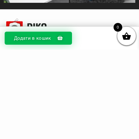
0
Додати в кошик
© DIKOcase 2026
ФОП Карпенко Альона Андріївна
Розділи
Про компанію
Доставка та оплата
Обмін та повернення
Блог