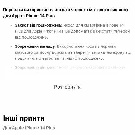
Переваги використання чохла з чорного матового силікону
для Apple iPhone 14 Plus:
Захист від пошкоджень
: Чохол для смартфона iPhone 14
Plus для Apple iPhone 14 Plus допомагає захистити телефон
від пошкоджень.
Збереження вигляду
: Використання чохла з чорного
матового силікону допомагає зберегти вигляд телефону від
подряпин, потертостей та інших пошкоджень.
Збереження цінності
: Чохол з чорного матового силікону
для Apple iPhone 14 Plus допомагає зберегти цінність
вашого телефону, що особливо важливо для людей, які
планують продати свій пристрій в майбутньому.
Розгорнути
Варіативність дизайну
: Наявність великого вибору чохлів
для Apple iPhone 14 Plus з чорного матового силікону
дозволяє підібрати той, що найбільше відповідає вашому
стилю та особистому смаку.
Інші принти
Узагалі, чохол для телефону - це дуже корисний аксесуар, який
Для Apple iPhone 14 Plus
допомагає захистити ваш пристрій, зберегти його цінність і
додати зручності в користуванні.