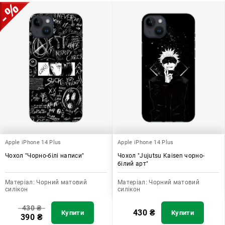
Apple iPhone 14 Plus
Apple iPhone 14 Plus
Чохол "Чорно-білі написи"
Чохол "Jujutsu Kaisen чорно-
білий арт"
Матеріал:
Чорний матовий
Матеріал:
Чорний матовий
силікон
силікон
430
₴
430
₴
Купити
Купити
390
₴