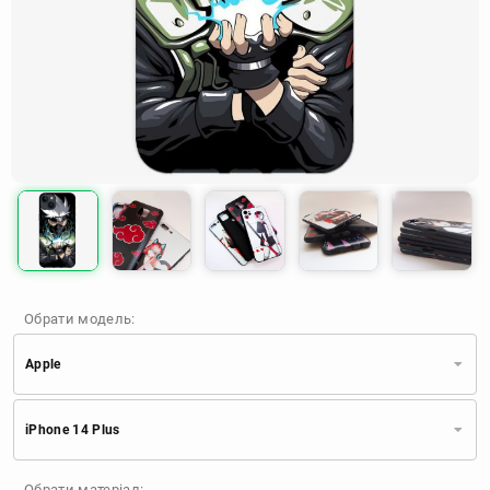
Обрати модель:
Apple
Xiaomi
Samsung
Apple
iPhone 14 Plus
Huawei
Oppo
Realme
TECNO
ZTE
OnePlus
Google
Обрати матеріал: