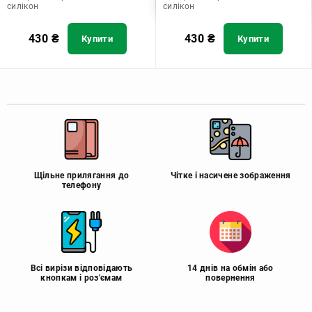
силікон
силікон
430
₴
430
₴
Купити
Купити
Щільне прилягання до
Чітке і насичене зображення
телефону
Всі вирізи відповідають
14 днів на обмін або
кнопкам і роз'ємам
повернення