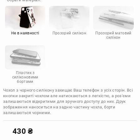
Doogee
Infinix
Sony
Motorola
Не в наявності
Прозорий силікон
Прозорий матовий
силікон
Пластик з
силіконовими
бортами
Чохол з чорного силікону захищає Ваш телефон з усіх сторін. Всі
кнопки закриті чохлом але натискаються з легкістю, а роз'єми
залишаються відкритими для зручного доступу до них. Друк
зображення наноситься на задню частину чохла, борти
залишаються чорними.
430
₴