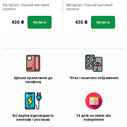
Матеріал:
Чорний матовий
Матеріал:
Чорний матовий
силікон
силікон
430
₴
430
₴
Купити
Купити
Щільне прилягання до
Чітке і насичене зображення
телефону
Всі вирізи відповідають
14 днів на обмін або
кнопкам і роз'ємам
повернення