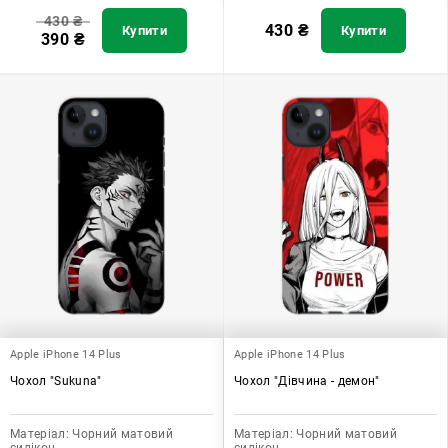
430
₴
430
₴
Купити
Купити
390
₴
Apple iPhone 14 Plus
Apple iPhone 14 Plus
Чохол "Sukuna"
Чохол "Дівчина - демон"
Матеріал:
Чорний матовий
Матеріал:
Чорний матовий
силікон
силікон