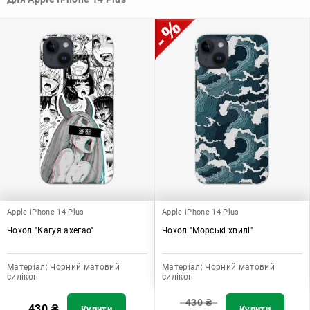
Узагалі, чохол для телефону - це дуже корисний аксесуар, який
допомагає захистити ваш пристрій, зберегти його цінність і
додати зручності в користуванні.
Apple iPhone 14 Plus
Apple iPhone 14 Plus
Чохол "Кагуя ахегао"
Чохол "Морські хвилі"
Матеріал:
Чорний матовий
Матеріал:
Чорний матовий
силікон
силікон
430
₴
430
₴
Купити
Купити