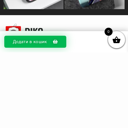
0
Додати в кошик
© DIKOcase 2026
ФОП Карпенко Альона Андріївна
Розділи
Про компанію
Доставка та оплата
Обмін та повернення