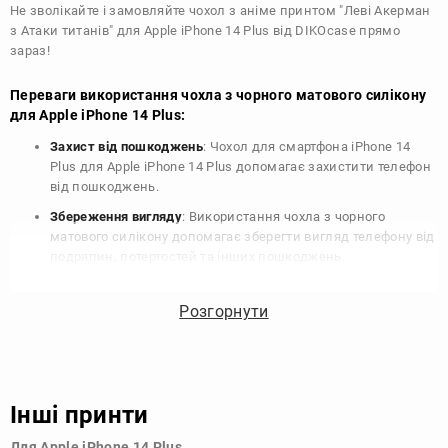
Не зволікайте і замовляйте чохол з аніме принтом "Леві Акерман
з Атаки титанів" для Apple iPhone 14 Plus від DIKOcase прямо
зараз!
Переваги використання чохла з чорного матового силікону
для Apple iPhone 14 Plus:
Захист від пошкоджень
: Чохол для смартфона iPhone 14
Plus для Apple iPhone 14 Plus допомагає захистити телефон
від пошкоджень.
Збереження вигляду
: Використання чохла з чорного
матового силікону допомагає зберегти вигляд телефону від
подряпин, потертостей та інших пошкоджень.
Збереження цінності
: Чохол з чорного матового силікону
для Apple iPhone 14 Plus допомагає зберегти цінність
Розгорнути
вашого телефону, що особливо важливо для людей, які
планують продати свій пристрій в майбутньому.
Варіативність дизайну
: Наявність великого вибору чохлів
для Apple iPhone 14 Plus з чорного матового силікону
Інші принти
дозволяє підібрати той, що найбільше відповідає вашому
стилю та особистому смаку.
Для Apple iPhone 14 Plus