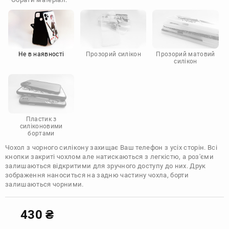
Doogee
Infinix
Sony
Motorola
Не в наявності
Прозорий силікон
Прозорий матовий
силікон
Пластик з
силіконовими
бортами
Чохол з чорного силікону захищає Ваш телефон з усіх сторін. Всі
кнопки закриті чохлом але натискаються з легкістю, а роз'єми
залишаються відкритими для зручного доступу до них. Друк
зображення наноситься на задню частину чохла, борти
залишаються чорними.
430
₴