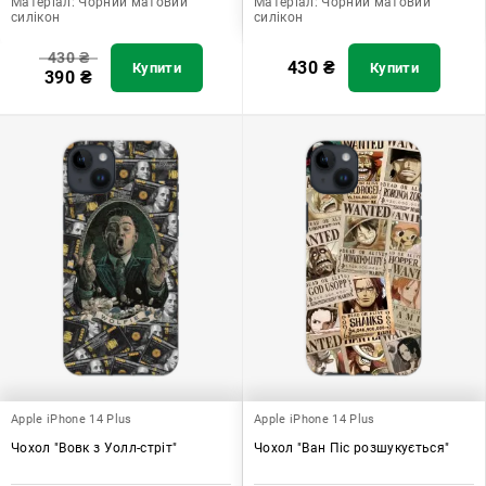
Матеріал:
Чорний матовий
Матеріал:
Чорний матовий
силікон
силікон
430
₴
430
₴
Купити
Купити
390
₴
Apple iPhone 14 Plus
Apple iPhone 14 Plus
Чохол "Вовк з Уолл-стріт"
Чохол "Ван Піс розшукується"