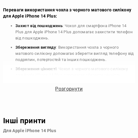
Переваги використання чохла з чорного матового силікону
для Apple iPhone 14 Plus:
Захист від пошкоджень
: Чохол для смартфона iPhone 14
Plus для Apple iPhone 14 Plus допомагає захистити телефон
від пошкоджень.
Збереження вигляду
: Використання чохла з чорного
матового силікону допомагає зберегти вигляд телефону від
подряпин, потертостей та інших пошкоджень.
Збереження цінності
: Чохол з чорного матового силікону
для Apple iPhone 14 Plus допомагає зберегти цінність
вашого телефону, що особливо важливо для людей, які
планують продати свій пристрій в майбутньому.
Розгорнути
Варіативність дизайну
: Наявність великого вибору чохлів
для Apple iPhone 14 Plus з чорного матового силікону
дозволяє підібрати той, що найбільше відповідає вашому
стилю та особистому смаку.
Інші принти
Узагалі, чохол для телефону - це дуже корисний аксесуар, який
Для Apple iPhone 14 Plus
допомагає захистити ваш пристрій, зберегти його цінність і
додати зручності в користуванні.