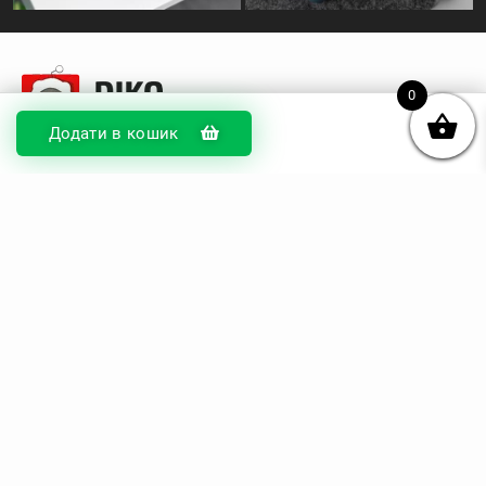
0
Додати в кошик
© DIKOcase 2026
ФОП Карпенко Альона Андріївна
Розділи
Про компанію
Доставка та оплата
Обмін та повернення
Блог