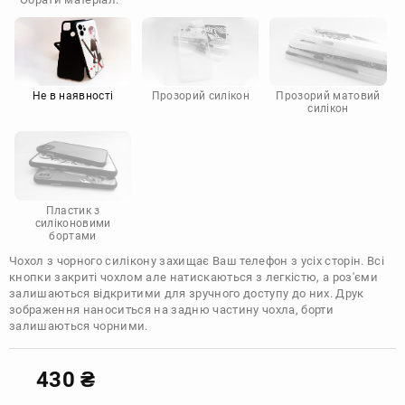
Doogee
Infinix
Sony
Motorola
Не в наявності
Прозорий силікон
Прозорий матовий
силікон
Пластик з
силіконовими
бортами
Чохол з чорного силікону захищає Ваш телефон з усіх сторін. Всі
кнопки закриті чохлом але натискаються з легкістю, а роз'єми
залишаються відкритими для зручного доступу до них. Друк
зображення наноситься на задню частину чохла, борти
залишаються чорними.
430
₴