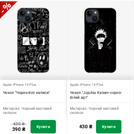
Apple iPhone 14 Plus
Apple iPhone 14 Plus
Чохол "Чорно-білі написи"
Чохол "Jujutsu Kaisen чорно-
білий арт"
Матеріал:
Чорний матовий
Матеріал:
Чорний матовий
силікон
силікон
430
₴
430
₴
Купити
Купити
390
₴