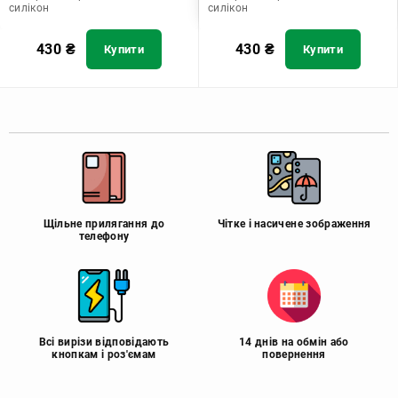
силікон
силікон
430
₴
430
₴
Купити
Купити
Щільне прилягання до
Чітке і насичене зображення
телефону
Всі вирізи відповідають
14 днів на обмін або
кнопкам і роз'ємам
повернення