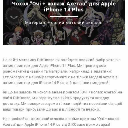
Чохол "Очі + колаж Ахегао" для Apple
iPhone 14 Plus
Матеріал: Чорний матовий силікон
На сайті магазину
DIKOcase
ви знайдете великий вибір чохлів з
аніме принтом для Apple iPhone 14 Plus. Ми пропонуємо
різноманітні дизайни та матеріали, наприклад з тематики:
Етті/Ahegao
. У нашому асортименті є не тільки моделі чохлів з
аніме принтом для iPhone 14 Plus, а й для інших моделей.
Якщо ви замовите чохол з аніме принтом "Очі + колаж Ахегао" на
сайті DIKOcase, ми гарантуємо якість продукту та швидку
доставку. Ми використовуємо тільки надійних перевізників, щоб
ваші товари прибували до вас в цілісності та вчасно.
Не зволікайте і замовляйте чохол з аніме принтом "Очі + колаж
Ахегао" для Apple iPhone 14 Plus від DIKOcase прямо зараз!