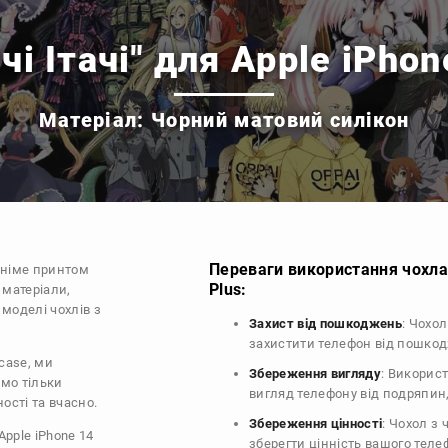
чі Ітачі" для Apple iPhon
Матеріал: Чорний матовий силікон
Переваги використання чохла 
аніме принтом
Plus:
 матеріали,
 моделі чохлів з
Захист від пошкоджень
: Чохол
захистити телефон від пошко
Ocase, ми
Збереження вигляду
: Викорис
ємо тільки
вигляд телефону від подряпин
ості та вчасно.
Збереження цінності
: Чохол з
Apple iPhone 14
зберегти цінність вашого тел