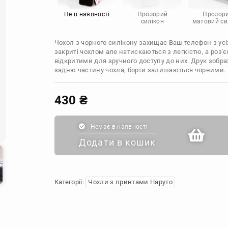
Infinix
Sony
Motorola
Не в наявності
Прозорий
Прозор
силікон
матовий си
Чохол з чорного силікону захищає Ваш телефон з усіх
закриті чохлом але натискаються з легкістю, а роз
відкритими для зручного доступу до них. Друк зобр
задню частину чохла, борти залишаються чорними.
430
₴
Немає в наявності
Додати в кошик
Категорії:
Чохли з принтами Наруто