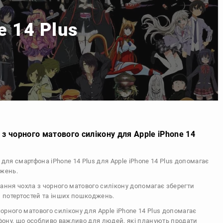
e 14 Plus
з чорного матового силікону для Apple iPhone 14
 для смартфона iPhone 14 Plus для Apple iPhone 14 Plus допомагає
джень.
тання чохла з чорного матового силікону допомагає зберегти
, потертостей та інших пошкоджень.
 чорного матового силікону для Apple iPhone 14 Plus допомагає
ефону, що особливо важливо для людей, які планують продати