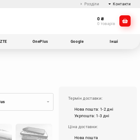
Розділи
Контакти
0
₴
Про компанію
@dikocase
0 товарів
Доставка та оплата
@dikocase
Обмін та повернення
ZTE
OnePlus
Google
Інші
Блог
Термін доставки:
lus
Нова пошта: 1-2 дні
Укрпошта: 1-3 дні
Ціна доставки:
Нова пошта