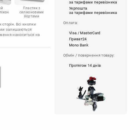
за тарифами перевізника
Укрпошта
ий
Пластик з
лікон
силіконовими
за тарифами перевізника
бортами
Оплата:
 сторін. Всі кнопки
'єми залишаються
Visa / MasterCard
аження наноситься на
Приват24
Mono Bank
Обмін / повернення товару:
Протягом 14 днів