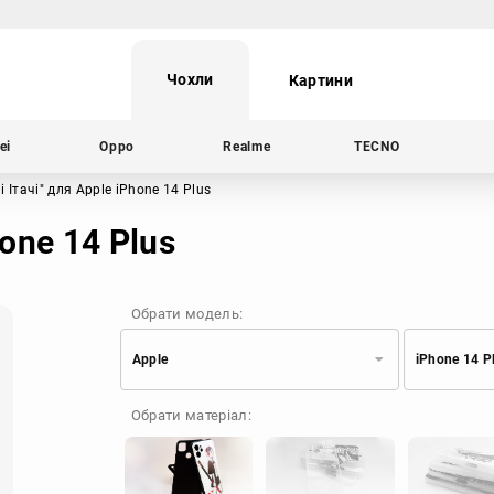
Чохли
Картини
ei
Oppo
Realme
TECNO
і Ітачі"
для Apple iPhone 14 Plus
hone 14 Plus
Обрати модель:
Apple
iPhone 14 P
Xiaomi
Samsung
Обрати матеріал:
Apple
Huawei
Oppo
Realme
TECNO
ZTE
OnePlus
Google
Doogee