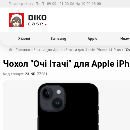
Графік роботи:
Пн-Пт 09:00 - 21:00 Сб-Нд 10:00-18:00
Xiaomi
Samsung
Apple
Huaw
Головна
Чохли для
Apple
Чохли для Apple
iPhone 14 Plus
"Оч
Чохол "Очі Ітачі" для Apple iP
Код товару:
23-NR-77231