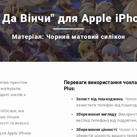
 Да Вінчи" для Apple iPh
Матеріал: Чорний матовий силікон
Переваги використання чохла 
аніме принтом
Plus:
 матеріали,
делі чохлів з
Захист від пошкоджень
: Чохол
захистити телефон від пошко
DIKOcase, ми
Збереження вигляду
: Викорис
ємо тільки
вигляд телефону від подряпин
ості та вчасно.
Збереження цінності
: Чохол з
для Apple iPhone
зберегти цінність вашого тел