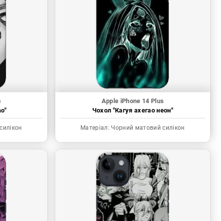
s
Apple iPhone 14 Plus
о"
Чохол "Кагуя ахегао неон"
силікон
Матеріал:
Чорний матовий силікон