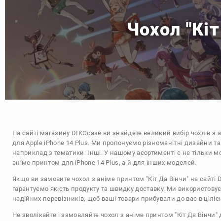
Чохол "Кіт
На сайті магазину
DIKOcase
ви знайдете великий вибір чохлів з 
для Apple iPhone 14 Plus. Ми пропонуємо різноманітні дизайни та
наприклад з тематики:
Інші
. У нашому асортименті є не тільки мо
аніме принтом для iPhone 14 Plus, а й для інших моделей.
Якщо ви замовите чохол з аніме принтом "Кіт Да Вінчи" на сайті 
гарантуємо якість продукту та швидку доставку. Ми використову
надійних перевізників, щоб ваші товари прибували до вас в цілісн
Не зволікайте і замовляйте чохол з аніме принтом "Кіт Да Вінчи" 