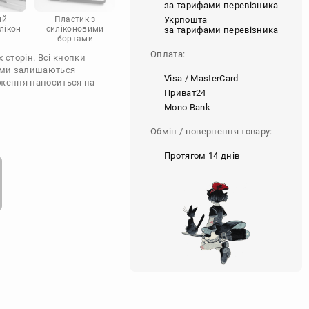
за тарифами перевізника
Укрпошта
ий
Пластик з
лікон
силіконовими
за тарифами перевізника
бортами
Оплата:
 сторін. Всі кнопки
'єми залишаються
Visa / MasterCard
аження наноситься на
Приват24
Mono Bank
Обмін / повернення товару:
Протягом 14 днів