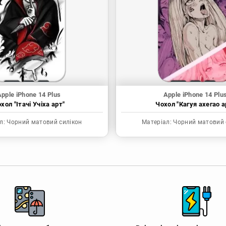
pple iPhone 14 Plus
Apple iPhone 14 Plu
хол "Ітачі Учіха арт"
Чохол "Кагуя ахегао а
л:
Чорний матовий силікон
Матеріал:
Чорний матовий 