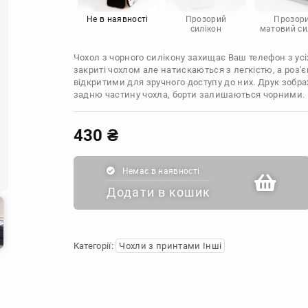
Infinix
Sony
Motorola
Не в наявності
Прозорий
Прозор
силікон
матовий си
Чохол з чорного силікону захищає Ваш телефон з усіх
закриті чохлом але натискаються з легкістю, а роз
відкритими для зручного доступу до них. Друк зобр
задню частину чохла, борти залишаються чорними.
430
₴
Немає в наявності
Додати в кошик
Категорії:
Чохли з принтами Інші