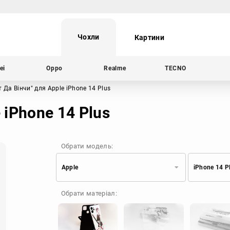
Чохли
Картини
ei
Oppo
Realme
TECNO
т Да Вінчи"
для Apple iPhone 14 Plus
 iPhone 14 Plus
Обрати модель:
Apple
iPhone 14 P
Xiaomi
Samsung
Обрати матеріал:
Apple
Huawei
Oppo
Realme
TECNO
ZTE
OnePlus
Google
Doogee