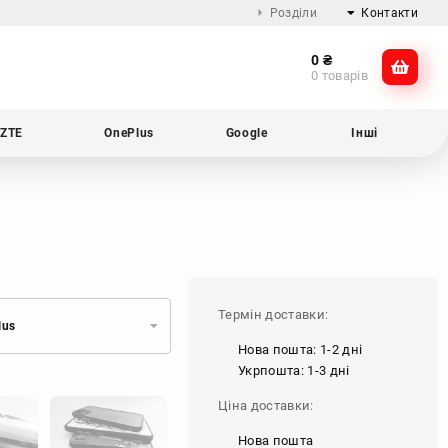
Розділи
Контакти
0
₴
Про компанію
@dikocase
0 товарів
Доставка та оплата
@dikocase
Обмін та повернення
ZTE
OnePlus
Google
Інші
Блог
Термін доставки:
lus
Нова пошта: 1-2 дні
Укрпошта: 1-3 дні
Ціна доставки:
Нова пошта