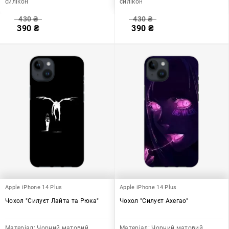
силікон
силікон
430
₴
430
₴
390
₴
390
₴
Apple iPhone 14 Plus
Apple iPhone 14 Plus
Чохол "Силуєт Лайта та Рюка"
Чохол "Силуєт Ахегао"
Матеріал:
Чорний матовий
Матеріал:
Чорний матовий