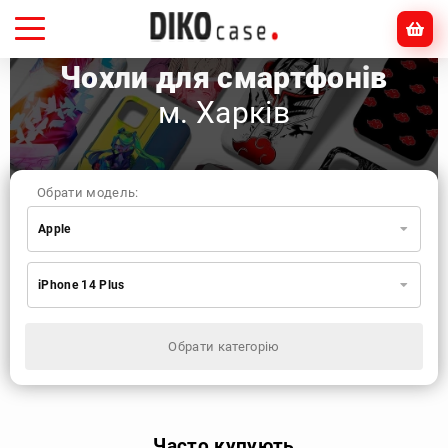
Чохли для смартфонів
м. Харків
Обрати модель:
Apple
Xiaomi
Samsung
Apple
iPhone 14 Plus
Huawei
Oppo
Realme
TECNO
ZTE
OnePlus
Google
Doogee
Обрати категорію
Infinix
Sony
Motorola
Часто купують