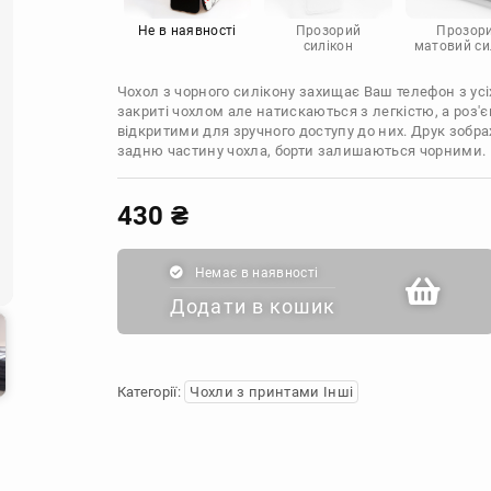
Infinix
Sony
Motorola
Не в наявності
Прозорий
Прозор
силікон
матовий си
Чохол з чорного силікону захищає Ваш телефон з усіх
закриті чохлом але натискаються з легкістю, а роз
відкритими для зручного доступу до них. Друк зобр
задню частину чохла, борти залишаються чорними.
430
₴
Немає в наявності
Додати в кошик
Категорії:
Чохли з принтами Інші