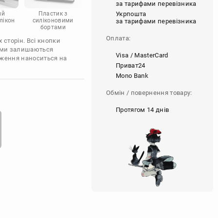
за тарифами перевізника
Укрпошта
ий
Пластик з
лікон
силіконовими
за тарифами перевізника
бортами
Оплата:
 сторін. Всі кнопки
'єми залишаються
Visa / MasterCard
аження наноситься на
Приват24
Mono Bank
Обмін / повернення товару:
Протягом 14 днів