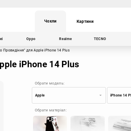
Чохли
Картини
ei
Oppo
Realme
TECNO
ко Провидіння"
для Apple iPhone 14 Plus
ple iPhone 14 Plus
Обрати модель:
Apple
iPhone 14 P
Xiaomi
Samsung
Обрати матеріал:
Apple
Huawei
Oppo
Realme
TECNO
ZTE
OnePlus
Google
Doogee