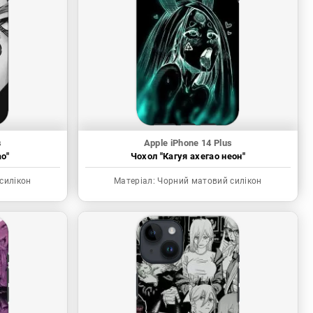
s
Apple iPhone 14 Plus
о"
Чохол "Кагуя ахегао неон"
силікон
Матеріал:
Чорний матовий силікон