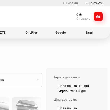
Розділи
Контакти
0
₴
Про компанію
@dikocase
0 товарів
Доставка та оплата
@dikocase
Обмін та повернення
ZTE
OnePlus
Google
Інші
Блог
Термін доставки:
lus
Нова пошта: 1-2 дні
Укрпошта: 1-3 дні
Ціна доставки:
Нова пошта