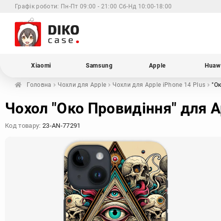
Графік роботи:
Пн-Пт 09:00 - 21:00 Сб-Нд 10:00-18:00
Xiaomi
Samsung
Apple
Huaw
Головна
Чохли для
Apple
Чохли для Apple
iPhone 14 Plus
"О
Чохол "Око Провидіння" для Ap
Код товару:
23-AN-77291