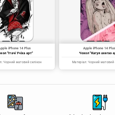
pple iPhone 14 Plus
Apple iPhone 14 Plu
хол "Ітачі Учіха арт"
Чохол "Кагуя ахегао а
л:
Чорний матовий силікон
Матеріал:
Чорний матовий 