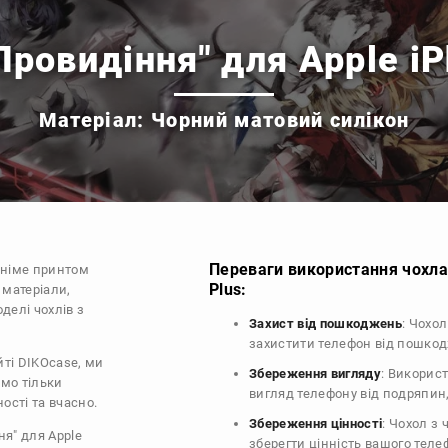
Провидіння" для Apple iP
Матеріал: Чорний матовий силікон
Переваги використання чохла 
аніме принтом
Plus:
 матеріали,
делі чохлів з
Захист від пошкоджень
: Чохол
захистити телефон від пошко
йті DIKOcase, ми
Збереження вигляду
: Викорис
ємо тільки
вигляд телефону від подряпин
ості та вчасно.
Збереження цінності
: Чохол з
ня" для Apple
зберегти цінність вашого тел