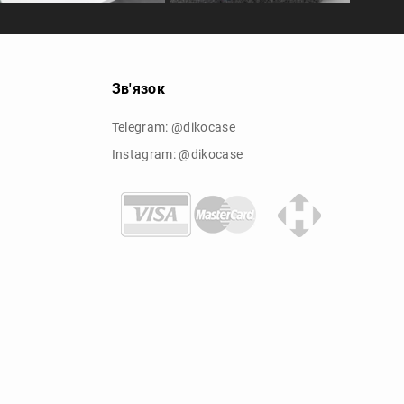
Зв'язок
Telegram: @dikocase
Instagram: @dikocase