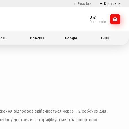
Розділи
Контакти
0
₴
Про компанію
@dikocase
0 товарів
Доставка та оплата
@dikocase
Обмін та повернення
ZTE
OnePlus
Google
Інші
Блог
ження відправка здійснюється через 1-2 робочих дня.
 регіону доставки та тарифікуеться транспортною