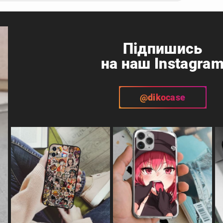
Підпишись
на наш Instagra
@dikocase