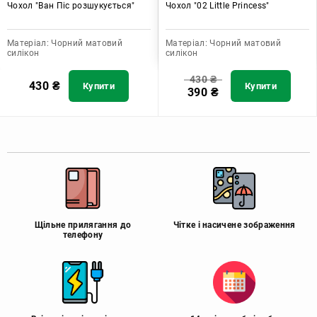
Чохол "Ван Піс розшукується"
Чохол "02 Little Princess"
Матеріал:
Чорний матовий
Матеріал:
Чорний матовий
силікон
силікон
430
₴
430
₴
Купити
Купити
390
₴
Щільне прилягання до
Чітке і насичене зображення
телефону