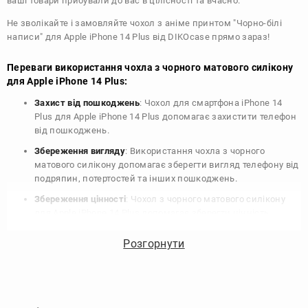
ваші товари прибували до вас в цілісності та вчасно.
Не зволікайте і замовляйте чохол з аніме принтом "Чорно-білі
написи" для Apple iPhone 14 Plus від DIKOcase прямо зараз!
Переваги використання чохла з чорного матового силікону
для Apple iPhone 14 Plus:
Захист від пошкоджень
: Чохол для смартфона iPhone 14
Plus для Apple iPhone 14 Plus допомагає захистити телефон
від пошкоджень.
Збереження вигляду
: Використання чохла з чорного
матового силікону допомагає зберегти вигляд телефону від
подряпин, потертостей та інших пошкоджень.
Збереження цінності
: Чохол з чорного матового силікону
для Apple iPhone 14 Plus допомагає зберегти цінність
вашого телефону, що особливо важливо для людей, які
планують продати свій пристрій в майбутньому.
Розгорнути
Варіативність дизайну
: Наявність великого вибору чохлів
для Apple iPhone 14 Plus з чорного матового силікону
дозволяє підібрати той, що найбільше відповідає вашому
стилю та особистому смаку.