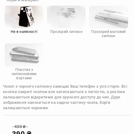
Doogee
Infinix
Sony
Motorola
Не в наявності
Прозорий силікон
Прозорий матовий
силікон
Пластик з
силіконовими
бортами
Чохол з чорного силікону захищає Ваш телефон з усіх сторін. Всі
кнопки закриті чохлом але натискаються з легкістю, а роз'єми
залишаються відкритими для зручного доступу до них. Друк
зображення наноситься на задню частину чохла, борти
залишаються чорними.
430
₴
390
₴