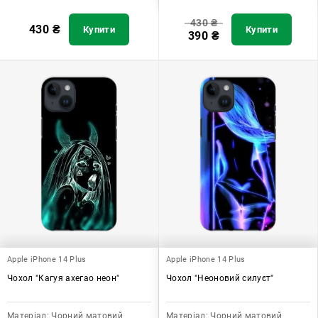
430
₴
430
₴
Купити
Купити
390
₴
Apple iPhone 14 Plus
Apple iPhone 14 Plus
Чохол "Кагуя ахегао неон"
Чохол "Неоновий силуєт"
Матеріал:
Чорний матовий
Матеріал:
Чорний матовий