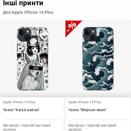
Інші принти
Узагалі, чохол для телефону - це дуже корисний аксесуар, який
Для Apple iPhone 14 Plus
допомагає захистити ваш пристрій, зберегти його цінність і
додати зручності в користуванні.
Apple iPhone 14 Plus
Apple iPhone 14 Plus
Чохол "Кагуя ахегао"
Чохол "Морські хвилі"
Матеріал:
Чорний матовий
Матеріал:
Чорний матовий
силікон
силікон