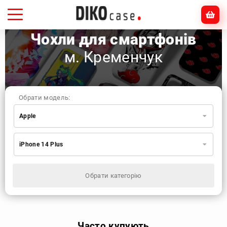
Чохли для смартфонів
м. Кременчук
Обрати модель:
Apple
Xiaomi
Samsung
Apple
iPhone 14 Plus
Huawei
Oppo
Realme
TECNO
ZTE
OnePlus
Google
Doogee
Обрати категорію
Infinix
Sony
Motorola
Часто купують