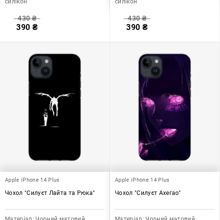
силікон
силікон
430
₴
430
₴
390
₴
390
₴
Apple iPhone 14 Plus
Apple iPhone 14 Plus
Чохол "Силуєт Лайта та Рюка"
Чохол "Силуєт Ахегао"
Матеріал:
Чорний матовий
Матеріал:
Чорний матовий