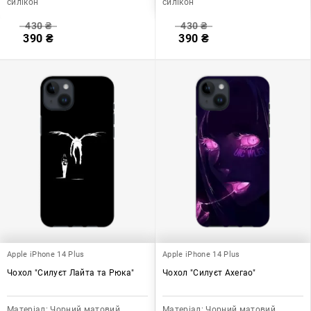
силікон
силікон
430
₴
430
₴
390
₴
390
₴
Apple iPhone 14 Plus
Apple iPhone 14 Plus
Чохол "Силуєт Лайта та Рюка"
Чохол "Силуєт Ахегао"
Матеріал:
Чорний матовий
Матеріал:
Чорний матовий