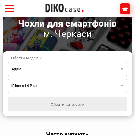
Чохли для смартфонів
м. Черкаси
Обрати модель:
Apple
Xiaomi
Samsung
Apple
iPhone 14 Plus
Huawei
Oppo
Realme
TECNO
ZTE
OnePlus
Google
Doogee
Обрати категорію
Infinix
Sony
Motorola
Часто купують