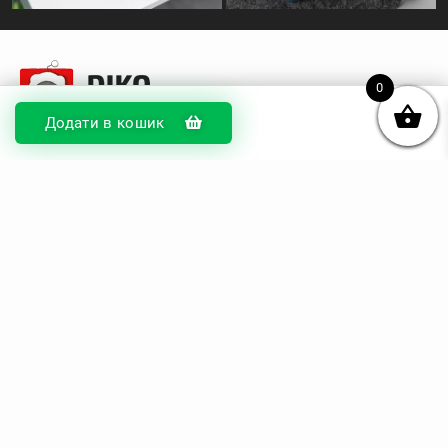
0
Додати в кошик
© DIKOcase 2026
ФОП Карпенко Альона Андріївна
Розділи
Про компанію
Доставка та оплата
Обмін та повернення
Блог