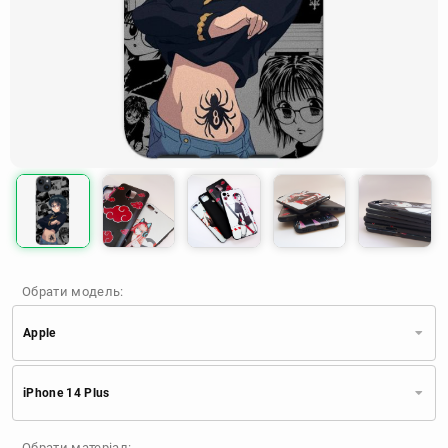
Обрати модель:
Apple
Xiaomi
Samsung
Apple
iPhone 14 Plus
Huawei
Oppo
Realme
TECNO
ZTE
OnePlus
Google
Обрати матеріал: