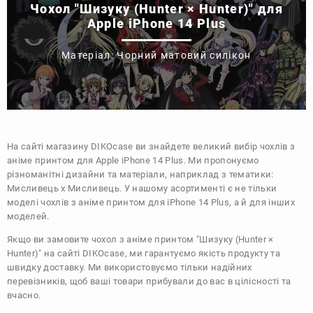
Чохол "Шизуку (Hunter × Hunter)" для
Apple iPhone 14 Plus
Матеріал: Чорний матовий силікон
На сайті магазину
DIKOcase
ви знайдете великий вибір чохлів з
аніме принтом для Apple iPhone 14 Plus. Ми пропонуємо
різноманітні дизайни та матеріали, наприклад з тематики:
Мисливець х Мисливець
. У нашому асортименті є не тільки
моделі чохлів з аніме принтом для iPhone 14 Plus, а й для інших
моделей.
Якщо ви замовите чохол з аніме принтом "Шизуку (Hunter ×
Hunter)" на сайті DIKOcase, ми гарантуємо якість продукту та
швидку доставку. Ми використовуємо тільки надійних
перевізників, щоб ваші товари прибували до вас в цілісності та
вчасно.