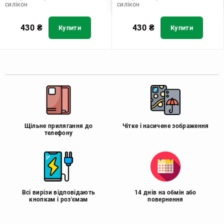
силікон
силікон
430
₴
430
₴
Купити
Купити
Щільне прилягання до
Чітке і насичене зображення
телефону
Всі вирізи відповідають
14 днів на обмін або
кнопкам і роз'ємам
повернення