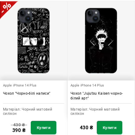
Узагалі, чохол для телефону - це дуже корисний аксесуар, який
допомагає захистити ваш пристрій, зберегти його цінність і
додати зручності в користуванні.
Apple iPhone 14 Plus
Apple iPhone 14 Plus
Чохол "Чорно-білі написи"
Чохол "Jujutsu Kaisen чорно-
білий арт"
Матеріал:
Чорний матовий
Матеріал:
Чорний матовий
силікон
силікон
430
₴
430
₴
Купити
Купити
390
₴