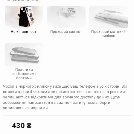
Doogee
Infinix
Sony
Motorola
Не в наявності
Прозорий силікон
Прозорий матовий
силікон
Пластик з
силіконовими
бортами
Чохол з чорного силікону захищає Ваш телефон з усіх сторін. Всі
кнопки закриті чохлом але натискаються з легкістю, а роз'єми
залишаються відкритими для зручного доступу до них. Друк
зображення наноситься на задню частину чохла, борти
залишаються чорними.
430
₴