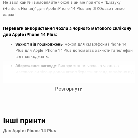
Не зволікайте і замовляйте чохол з аніме принтом "Шизуку
(Hunter × Hunter)" для Apple iPhone 14 Plus від DIKOcase прямо
зараз!
Переваги використання чохла з чорного матового силікону
для Apple iPhone 14 Plus:
Захист від пошкоджень
: Чохол для смартфона iPhone 14
Plus для Apple iPhone 14 Plus допомагає захистити телефон
від пошкоджень.
Збереження вигляду
: Використання чохла з чорного
матового силікону допомагає зберегти вигляд телефону від
подряпин, потертостей та інших пошкоджень.
Збереження цінності
: Чохол з чорного матового силікону
Розгорнути
для Apple iPhone 14 Plus допомагає зберегти цінність
вашого телефону, що особливо важливо для людей, які
планують продати свій пристрій в майбутньому.
Варіативність дизайну
: Наявність великого вибору чохлів
Інші принти
для Apple iPhone 14 Plus з чорного матового силікону
дозволяє підібрати той, що найбільше відповідає вашому
Для Apple iPhone 14 Plus
стилю та особистому смаку.