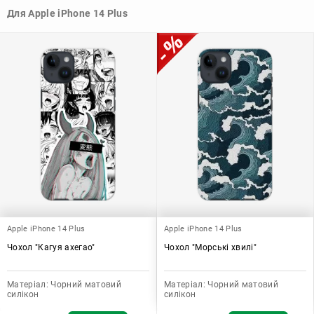
стилю та особистому смаку.
Для Apple iPhone 14 Plus
Узагалі, чохол для телефону - це дуже корисний аксесуар, який
допомагає захистити ваш пристрій, зберегти його цінність і
додати зручності в користуванні.
Apple iPhone 14 Plus
Apple iPhone 14 Plus
Чохол "Кагуя ахегао"
Чохол "Морські хвилі"
Матеріал:
Чорний матовий
Матеріал:
Чорний матовий
силікон
силікон