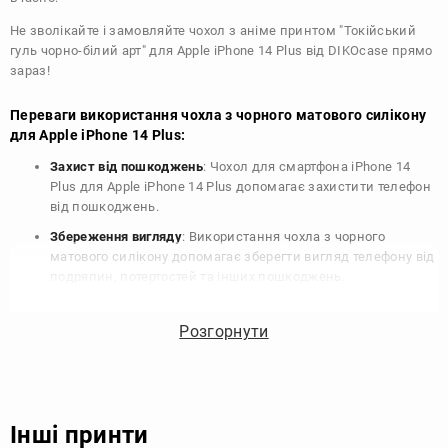
Не зволікайте і замовляйте чохол з аніме принтом "Токійський
гуль чорно-білий арт" для Apple iPhone 14 Plus від DIKOcase прямо
зараз!
Переваги використання чохла з чорного матового силікону
для Apple iPhone 14 Plus:
Захист від пошкоджень
: Чохол для смартфона iPhone 14
Plus для Apple iPhone 14 Plus допомагає захистити телефон
від пошкоджень.
Збереження вигляду
: Використання чохла з чорного
матового силікону допомагає зберегти вигляд телефону від
подряпин, потертостей та інших пошкоджень.
Збереження цінності
: Чохол з чорного матового силікону
для Apple iPhone 14 Plus допомагає зберегти цінність
Розгорнути
вашого телефону, що особливо важливо для людей, які
планують продати свій пристрій в майбутньому.
Варіативність дизайну
: Наявність великого вибору чохлів
для Apple iPhone 14 Plus з чорного матового силікону
Інші принти
дозволяє підібрати той, що найбільше відповідає вашому