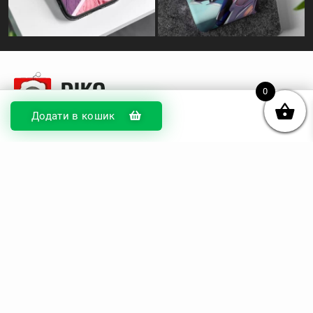
0
Додати в кошик
© DIKOcase 2026
ФОП Карпенко Альона Андріївна
Розділи
Про компанію
Доставка та оплата
Обмін та повернення