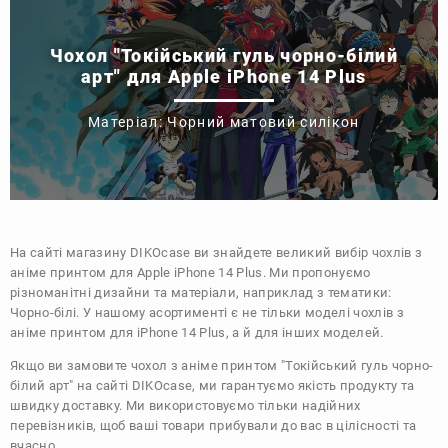
Чохол "Токійський гуль чорно-білий
арт" для Apple iPhone 14 Plus
Матеріал: Чорний матовий силікон
На сайті магазину
DIKOcase
ви знайдете великий вибір чохлів з
аніме принтом для Apple iPhone 14 Plus. Ми пропонуємо
різноманітні дизайни та матеріали, наприклад з тематики:
Чорно-білі
. У нашому асортименті є не тільки моделі чохлів з
аніме принтом для iPhone 14 Plus, а й для інших моделей.
Якщо ви замовите чохол з аніме принтом "Токійський гуль чорно-
білий арт" на сайті DIKOcase, ми гарантуємо якість продукту та
швидку доставку. Ми використовуємо тільки надійних
перевізників, щоб ваші товари прибували до вас в цілісності та
вчасно.