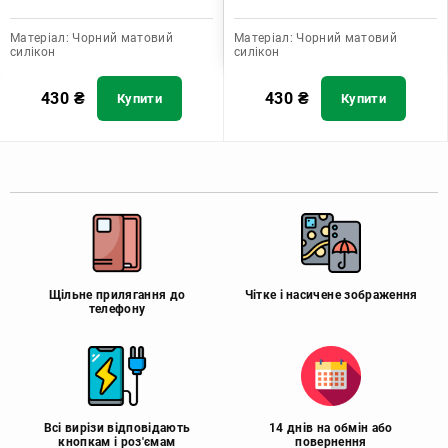
Матеріал:
Чорний матовий
Матеріал:
Чорний матовий
силікон
силікон
430
₴
430
₴
Купити
Купити
Щільне прилягання до
Чітке і насичене зображення
телефону
Всі вирізи відповідають
14 днів на обмін або
кнопкам і роз'ємам
повернення