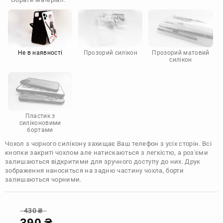
Doogee
Infinix
Sony
Motorola
Не в наявності
Прозорий силікон
Прозорий матовий
силікон
Пластик з
силіконовими
бортами
Чохол з чорного силікону захищає Ваш телефон з усіх сторін. Всі
кнопки закриті чохлом але натискаються з легкістю, а роз'єми
залишаються відкритими для зручного доступу до них. Друк
зображення наноситься на задню частину чохла, борти
залишаються чорними.
430
₴
390
₴