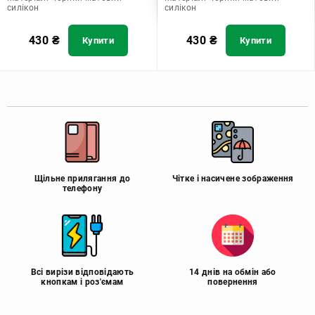
силікон
силікон
430
₴
430
₴
Купити
Купити
Щільне прилягання до
Чітке і насичене зображення
телефону
Всі вирізи відповідають
14 днів на обмін або
кнопкам і роз'ємам
повернення