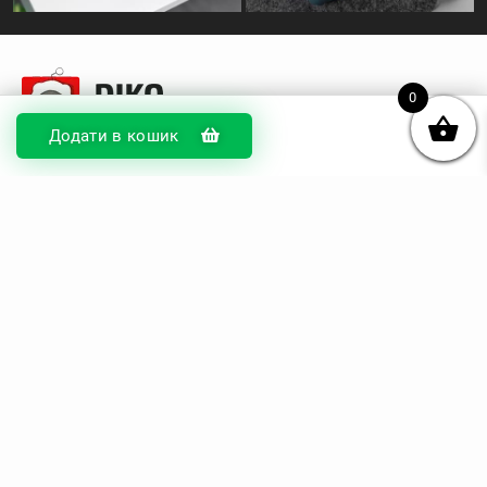
0
Додати в кошик
© DIKOcase 2026
ФОП Карпенко Альона Андріївна
Розділи
Про компанію
Доставка та оплата
Обмін та повернення
Блог