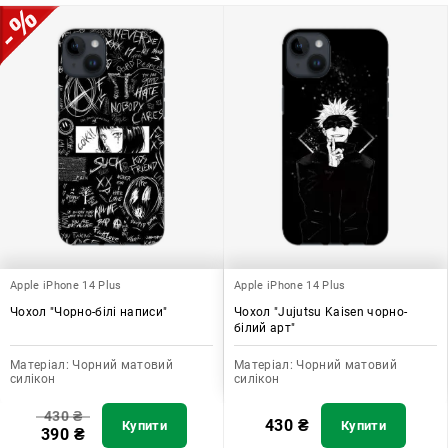
додати зручності в користуванні.
Apple iPhone 14 Plus
Apple iPhone 14 Plus
Чохол "Чорно-білі написи"
Чохол "Jujutsu Kaisen чорно-
білий арт"
Матеріал:
Чорний матовий
Матеріал:
Чорний матовий
силікон
силікон
430
₴
430
₴
Купити
Купити
390
₴