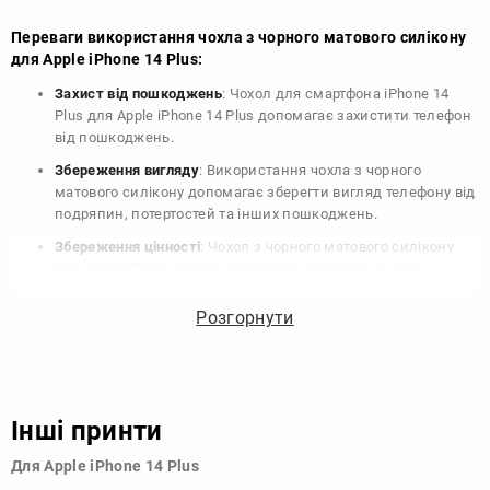
Переваги використання чохла з чорного матового силікону
для Apple iPhone 14 Plus:
Захист від пошкоджень
: Чохол для смартфона iPhone 14
Plus для Apple iPhone 14 Plus допомагає захистити телефон
від пошкоджень.
Збереження вигляду
: Використання чохла з чорного
матового силікону допомагає зберегти вигляд телефону від
подряпин, потертостей та інших пошкоджень.
Збереження цінності
: Чохол з чорного матового силікону
для Apple iPhone 14 Plus допомагає зберегти цінність
вашого телефону, що особливо важливо для людей, які
планують продати свій пристрій в майбутньому.
Розгорнути
Варіативність дизайну
: Наявність великого вибору чохлів
для Apple iPhone 14 Plus з чорного матового силікону
дозволяє підібрати той, що найбільше відповідає вашому
стилю та особистому смаку.
Інші принти
Узагалі, чохол для телефону - це дуже корисний аксесуар, який
Для Apple iPhone 14 Plus
допомагає захистити ваш пристрій, зберегти його цінність і