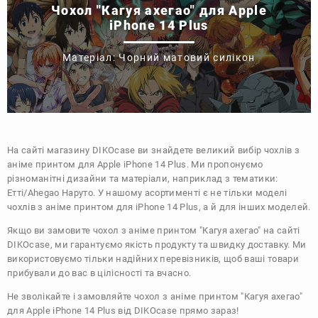
Чохол "Кагуя ахегао" для Apple
iPhone 14 Plus
Матеріал: Чорний матовий силікон
На сайті магазину
DIKOcase
ви знайдете великий вибір чохлів з
аніме принтом для Apple iPhone 14 Plus. Ми пропонуємо
різноманітні дизайни та матеріали, наприклад з тематики:
Етті/Ahegao
Наруто
. У нашому асортименті є не тільки моделі
чохлів з аніме принтом для iPhone 14 Plus, а й для інших моделей.
Якщо ви замовите чохол з аніме принтом "Кагуя ахегао" на сайті
DIKOcase, ми гарантуємо якість продукту та швидку доставку. Ми
використовуємо тільки надійних перевізників, щоб ваші товари
прибували до вас в цілісності та вчасно.
Не зволікайте і замовляйте чохол з аніме принтом "Кагуя ахегао"
для Apple iPhone 14 Plus від DIKOcase прямо зараз!