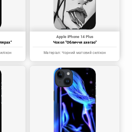
Apple iPhone 14 Plus
улярах"
Чохол "Обличчя ахегао"
илікон
Матеріал:
Чорний матовий силікон