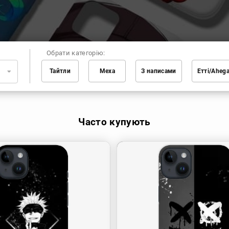
Обрати категорію:
Тайтли
Меха
З написами
Етті/Aheg
Часто купують