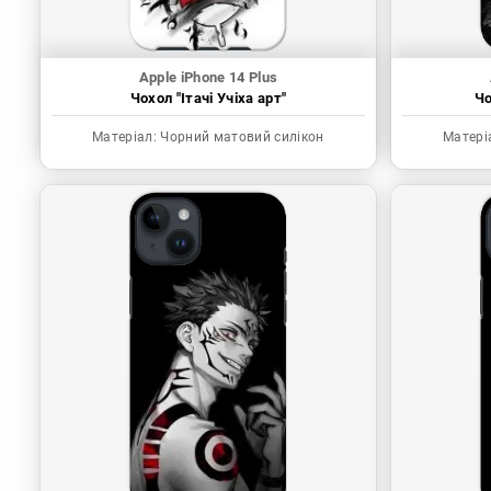
Apple iPhone 14 Plus
Чохол "Ітачі Учіха арт"
Чо
Матеріал:
Чорний матовий силікон
Матері