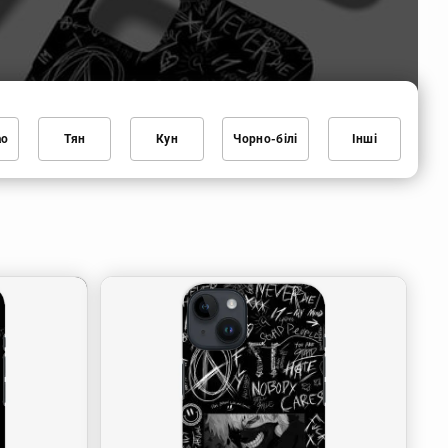
ao
Тян
Кун
Чорно-білі
Інші