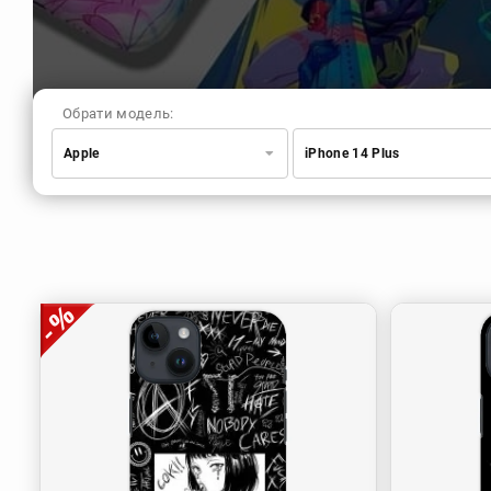
Обрати модель:
Apple
iPhone 14 Plus
Xiaomi
Samsung
Apple
Huawei
Oppo
Realme
TECNO
ZTE
OnePlus
Google
Doogee
Infinix
Sony
Motorola