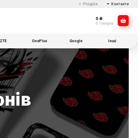
Розділи
Контакти
0
₴
Про компанію
@dikocase
0 товарів
Доставка та оплата
@dikocase
Обмін та повернення
ZTE
OnePlus
Google
Інші
Блог
онів