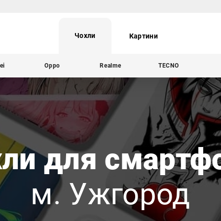
Чохли
Картини
ei
Oppo
Realme
TECNO
ли для смартф
м. Ужгород