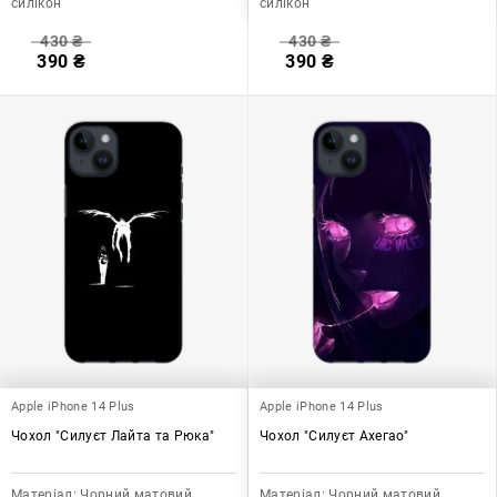
силікон
силікон
430
₴
430
₴
390
₴
390
₴
Apple iPhone 14 Plus
Apple iPhone 14 Plus
Чохол "Силуєт Лайта та Рюка"
Чохол "Силуєт Ахегао"
Матеріал:
Чорний матовий
Матеріал:
Чорний матовий