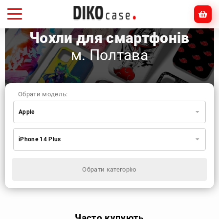
Чохли для смартфонів
м. Полтава
Обрати модель:
Apple
Xiaomi
Samsung
Apple
iPhone 14 Plus
Huawei
Oppo
Realme
TECNO
ZTE
OnePlus
Google
Doogee
Обрати категорію
Infinix
Sony
Motorola
Часто купують