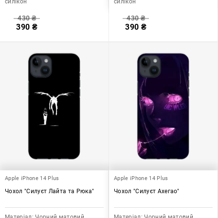
силікон
силікон
430
₴
430
₴
390
₴
390
₴
Apple iPhone 14 Plus
Apple iPhone 14 Plus
Чохол "Силуєт Лайта та Рюка"
Чохол "Силуєт Ахегао"
Матеріал:
Чорний матовий
Матеріал:
Чорний матовий