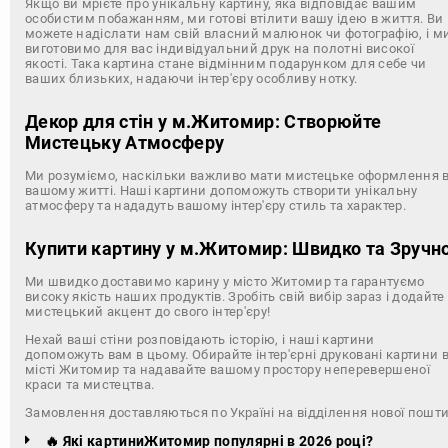
Якщо ви мрієте про унікальну картину, яка відповідає вашим
особистим побажанням, ми готові втілити вашу ідею в життя. Ви
можете надіслати нам свій власний малюнок чи фотографію, і м
виготовимо для вас індивідуальний друк на полотні високої
якості. Така картина стане відмінним подарунком для себе чи
ваших близьких, надаючи інтер'єру особливу нотку.
Декор для стін у м.Житомир: Створюйте
Мистецьку Атмосферу
Ми розуміємо, наскільки важливо мати мистецьке оформлення 
вашому житті. Наші картини допоможуть створити унікальну
атмосферу та нададуть вашому інтер'єру стиль та характер.
Купити картину у м.Житомир: Швидко та Зручн
Ми швидко доставимо карину у місто Житомир та гарантуємо
високу якість наших продуктів. Зробіть свій вибір зараз і додайте
мистецький акцент до свого інтер'єру!
Нехай ваші стіни розповідають історію, і наші картини
допоможуть вам в цьому. Обирайте інтер'єрні друковані картини 
місті Житомир та надавайте вашому простору неперевершеної
краси та мистецтва.
Замовлення доставляються по Україні на відділення нової пошт
🔥 Які картиниЖитомир популярні в 2026 році?