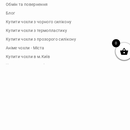
Обмін та повернення
Блог
Купити чохли з чорного силікону
Купити чохли з термопластику
Купити чохли з прозорого силікону
0
Аніме чохли - Міста
Купити чохли в м.Київ
Картини на полотні
Картини на полотні у м.Київ
Зв'язок
Telegram: @dikocase
Instagram: @dikocase