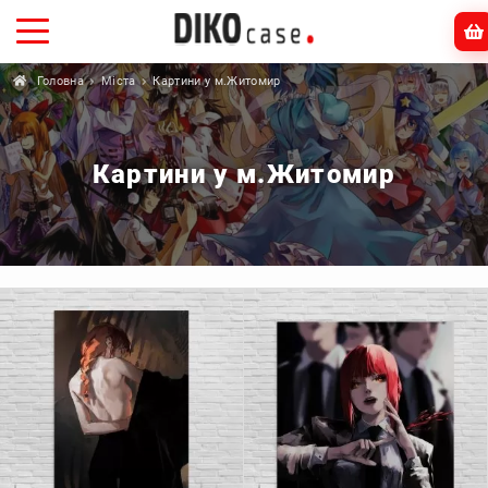
Головна
Міста
Картини у м.Житомир
Картини у м.Житомир