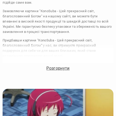
підійде саме вам.
Замовляючи картини "KonoSuba - Цей прекрасний світ,
благословенний Богом" на нашому сайті, ви можете бути
впевнені в високій якості продукції та швидкій доставці по всій
Україні. Ми гарантуємо безпеку упаковки та збереженість вашого
замовлення в процесі транспортування.
Придбавши картини "KonoSuba - Цей прекрасний світ,
благословенний Богом" у нас, ви отримуєте прекрасний
подарунок для себе чи для ваших близьких, який стане
незамінною прикрасою вашої оселі.
Картина на холсті "KonoSuba - Цей прекрасний світ,
Розгорнути
благословенний Богом", характеристики:
Виконання:
Друк на полотні
Чорнило:
Фірмові Epson, на водній основі без запаху
Матеріал:
Полотно 340 г/м
Підрамник:
Сосна вищий сорт
Покриття лаком:
Акриловий художній лак в 2 шари