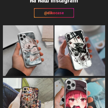
Картина на полотні:
"Макіма (кров) - людина-бензопила"
Картина на полотні:
"Initial D"
Картина на полотні:
"Initial D"
Картина на полотні:
"Power art"
Картина на полотні:
"Очі Наруто"
Картина на полотні:
"Запуск ракети"
Картина на полотні:
"Кровава Power"