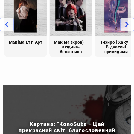
Макіма Етті Арт
Макіма (кров) –
Тихиро і Хаку –
людина-
Віднесені
бензопила
привидами
Картина: "KonoSuba - Цей
прекрасний світ, благословенний