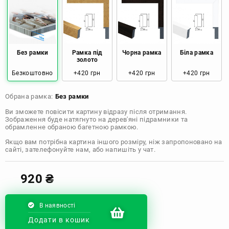
Розмір: 90x60 Ціна: 1650 грн
Розмір: 120x80 Ціна: 2050 грн
Без рамки
Рамка під
Чорна рамка
Біла рамка
золото
Безкоштовно
+420 грн
+420 грн
+420 грн
Обрана рамка:
Без рамки
Ви зможете повісити картину відразу після отримання.
Зображення буде натягнуто на дерев'яні підрамники та
обрамленне обраною багетною рамкою.
Якщо вам потрібна картина іншого розміру, ніж запропоновано на
сайті, зателефонуйте нам, або напишіть у чат.
920
₴
В наявності
Додати в кошик