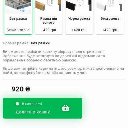
Розмір: 80x120 Ціна: 2050 грн
Без рамки
Рамка під
Чорна рамка
Біла рамка
золото
Безкоштовно
+420 грн
+420 грн
+420 грн
Обрана рамка:
Без рамки
Ви зможете повісити картину відразу після отримання.
Зображення буде натягнуто на дерев'яні підрамники та
обрамленне обраною багетною рамкою.
Якщо вам потрібна картина іншого розміру, ніж запропоновано на
сайті, зателефонуйте нам, або напишіть у чат.
920
₴
В наявності
Додати в кошик