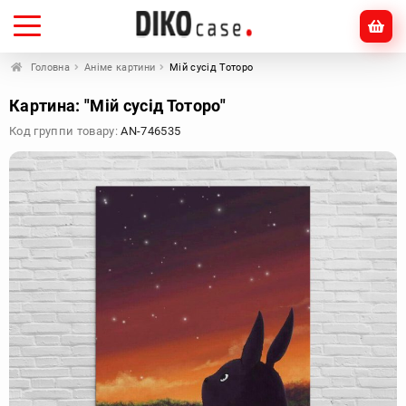
Головна
Аніме картини
Мій сусід Тоторо
Картина: "Мій сусід Тоторо"
Код группи товару:
AN-746535