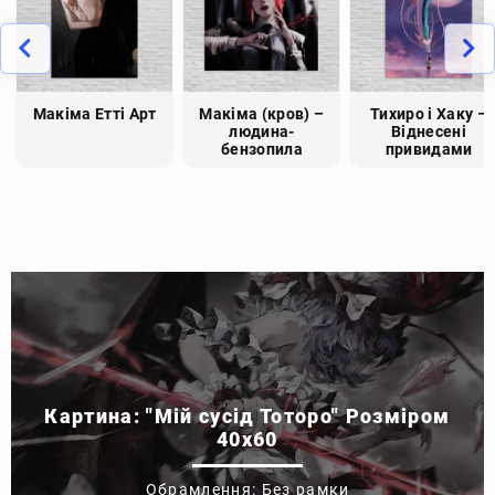
Макіма Етті Арт
Макіма (кров) –
Тихиро і Хаку –
людина-
Віднесені
бензопила
привидами
Картина: "Мій сусід Тоторо" Розміром
40x60
Обрамлення: Без рамки