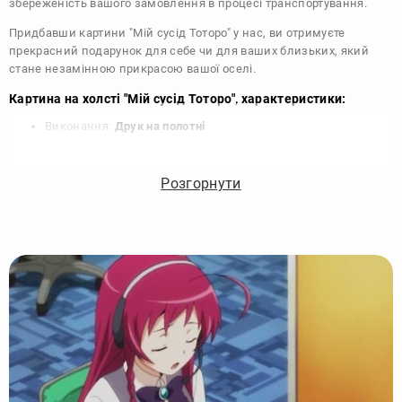
збереженість вашого замовлення в процесі транспортування.
Придбавши картини "Мій сусід Тоторо" у нас, ви отримуєте
прекрасний подарунок для себе чи для ваших близьких, який
стане незамінною прикрасою вашої оселі.
Картина на холсті "Мій сусід Тоторо", характеристики:
Виконання:
Друк на полотні
Чорнило:
Фірмові Epson, на водній основі без запаху
Матеріал:
Полотно 340 г/м
Розгорнути
Підрамник:
Сосна вищий сорт
Покриття лаком:
Акриловий художній лак в 2 шари
Кріплення картини:
Крокодил для підвісу на стіні
Комплектація:
Картина, кріплення, упаковка
Збірка:
Галерейна натяжка, бічні частини картини
зафарбовані
Гарантія:
15 років, картина зберігає яскравість та колір
Виробник:
DIKOcase - Україна