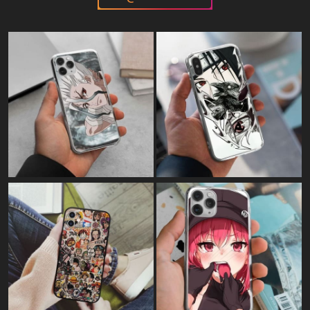
Картина на полотні:
"Леві Акерман - Атака титанів"
Картина на полотні:
"Who's there?"
Картина на полотні:
"KonoSuba - Цей прекрасний світ,
благословенний Богом"