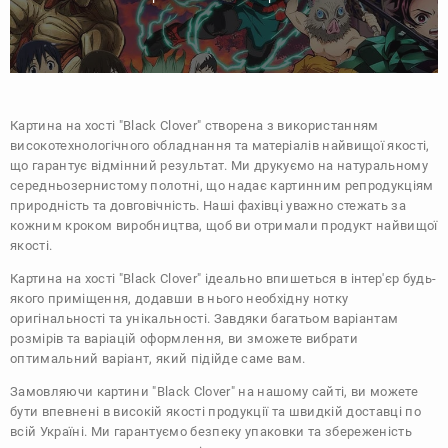
Картина на хості "Black Clover" створена з використанням
високотехнологічного обладнання та матеріалів найвищої якості,
що гарантує відмінний результат. Ми друкуємо на натуральному
середньозернистому полотні, що надає картинним репродукціям
природність та довговічність. Наші фахівці уважно стежать за
кожним кроком виробництва, щоб ви отримали продукт найвищої
якості.
Картина на хості "Black Clover" ідеально впишеться в інтер'єр будь-
якого приміщення, додавши в нього необхідну нотку
оригінальності та унікальності. Завдяки багатьом варіантам
розмірів та варіацій оформлення, ви зможете вибрати
оптимальний варіант, який підійде саме вам.
Замовляючи картини "Black Clover" на нашому сайті, ви можете
бути впевнені в високій якості продукції та швидкій доставці по
всій Україні. Ми гарантуємо безпеку упаковки та збереженість