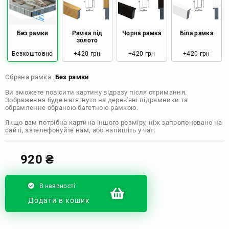
Розмір: 80x120 Ціна: 2050 грн
Без рамки
Рамка під
Чорна рамка
Біла рамка
золото
Безкоштовно
+420 грн
+420 грн
+420 грн
Обрана рамка:
Без рамки
Ви зможете повісити картину відразу після отримання.
Зображення буде натягнуто на дерев'яні підрамники та
обрамленне обраною багетною рамкою.
Якщо вам потрібна картина іншого розміру, ніж запропоновано на
сайті, зателефонуйте нам, або напишіть у чат.
920
₴
В наявності
Додати в кошик