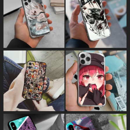
Картина на полотні:
"Саскі ненависть у її найчистішому
вигляді"
Картина на полотні:
"Kakashi Hatake (Naruto)"