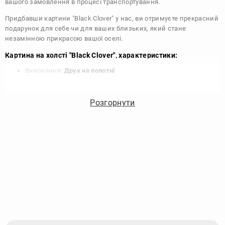
вашого замовлення в процесі транспортування.
Придбавши картини "Black Clover" у нас, ви отримуєте прекрасний
подарунок для себе чи для ваших близьких, який стане
незамінною прикрасою вашої оселі.
Картина на холсті "Black Clover", характеристики:
Виконання:
Друк на полотні
Чорнило:
Фірмові Epson, на водній основі без запаху
Матеріал:
Полотно 340 г/м
Розгорнути
Підрамник:
Сосна вищий сорт
Покриття лаком:
Акриловий художній лак в 2 шари
Кріплення картини:
Крокодил для підвісу на стіні
Комплектація:
Картина, кріплення, упаковка
Збірка:
Галерейна натяжка, бічні частини картини
зафарбовані
Гарантія:
15 років, картина зберігає яскравість та колір
Виробник:
DIKOcase - Україна