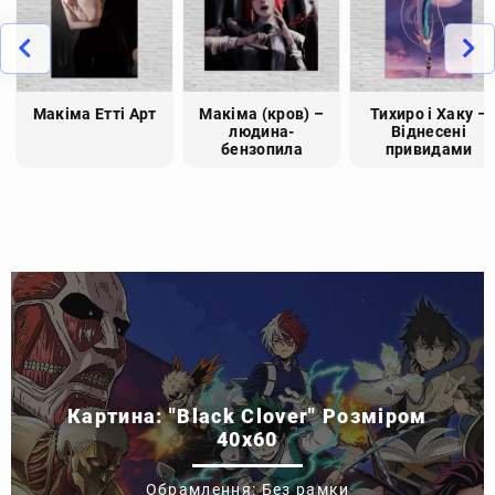
Макіма Етті Арт
Макіма (кров) –
Тихиро і Хаку –
людина-
Віднесені
бензопила
привидами
Картина: "Black Clover" Розміром
40x60
Обрамлення: Без рамки