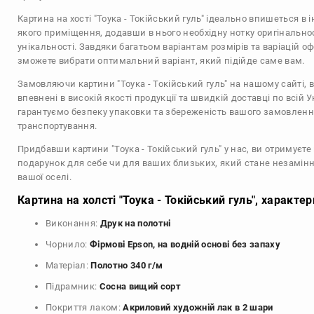
Картина на хості "Тоука - Токійський гуль" ідеально впишеться в і
якого приміщення, додавши в нього необхідну нотку оригінальнос
унікальності. Завдяки багатьом варіантам розмірів та варіацій о
зможете вибрати оптимальний варіант, який підійде саме вам.
Замовляючи картини "Тоука - Токійський гуль" на нашому сайті, 
впевнені в високій якості продукції та швидкій доставці по всій У
гарантуємо безпеку упаковки та збереженість вашого замовленн
транспортування.
Придбавши картини "Тоука - Токійський гуль" у нас, ви отримуєт
подарунок для себе чи для ваших близьких, який стане незамі
вашої оселі.
Картина на холсті "Тоука - Токійський гуль", характе
Виконання:
Друк на полотні
Чорнило:
Фірмові Epson, на водній основі без запаху
Матеріал:
Полотно 340 г/м
Підрамник:
Сосна вищий сорт
Покриття лаком:
Акриловий художній лак в 2 шари