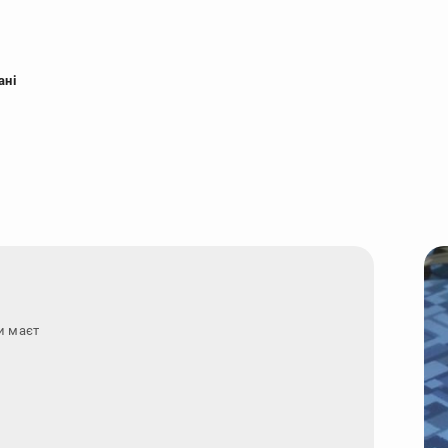
ані
и маєте запитання - з