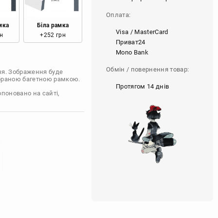
Оплата:
мка
Біла рамка
Visa / MasterCard
н
+252 грн
Приват24
Mono Bank
Обмін / повернення товар:
ня. Зображення буде
обраною багетною рамкою.
Протягом 14 днів
опоновано на сайті,