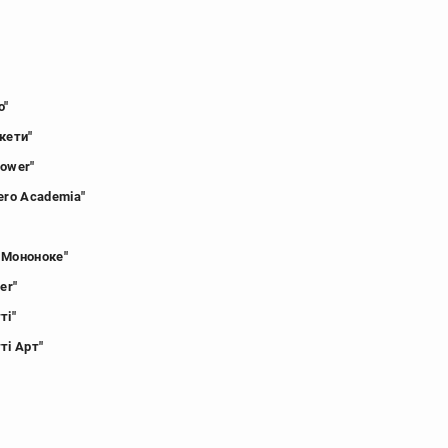
о"
кети"
Power"
ero Academia"
 Мононоке"
er"
ті"
ті Арт"