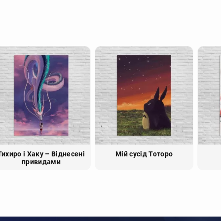
Тихиро і Хаку – Віднесені
Мій сусід Тоторо
привидами