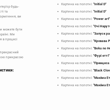
Картина на полотні:
"Initial D"
нтер'єр будь-
ті та
Картина на полотні:
"Initial D"
формлення, ви
Картина на полотні:
"Power art"
Картина на полотні:
"Очі Нарут
ви можете бути
Картина на полотні:
"Запуск ра
країні. Ми
я в процесі
Картина на полотні:
"Кровава 
Картина на полотні:
"Boku no H
е прекрасний
Картина на полотні:
"Фурі етті"
нною прикрасою
Картина на полотні:
"Принцеса
ристики:
Картина на полотні:
"Black Clov
Картина на полотні:
"Макіма Ет
Картина на полотні:
"Макіма Ет