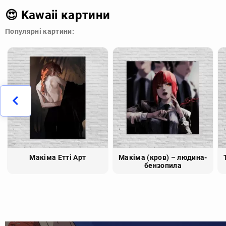
😍 Kawaii картини
Популярні картини:
Макіма Етті Арт
Макіма (кров) – людина-
бензопила