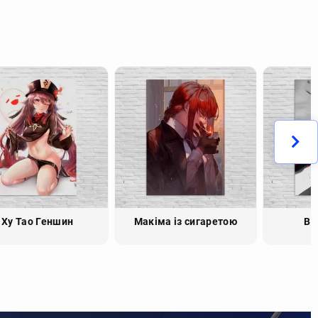
Ху Тао Геншин
Макіма із сигаретою
Bl