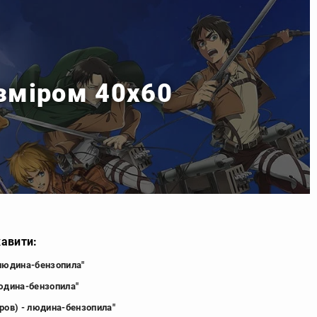
озміром 40x60
кавити:
 людина-бензопила"
людина-бензопила"
ров) - людина-бензопила"