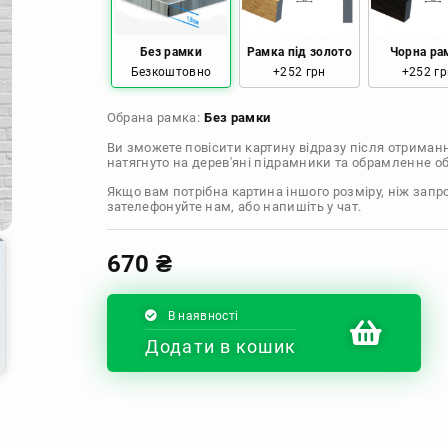
Розмір: 60x60 Ціна: 1290 грн
Без рамки
Рамка під золото
Чорна ра
Безкоштовно
+252 грн
+252 гр
Розмір: 70x70 Ціна: 1550 грн
Обрана рамка:
Без рамки
Розмір: 80x80 Ціна: 1650 грн
Ви зможете повісити картину відразу після отриман
натягнуто на дерев'яні підрамники та обрамленне 
Розмір: 90x90 Ціна: 1800 грн
Якщо вам потрібна картина іншого розміру, ніж запр
зателефонуйте нам, або напишіть у чат.
Розмір: 100x100 Ціна: 2500 грн
670
₴
В наявності
Додати в кошик