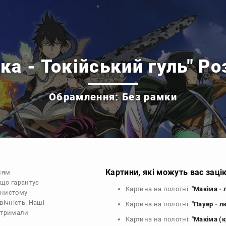
ука - Токійський гуль" Р
Обрамлення: Без рамки
Картини, які можуть вас заці
нням
 що гарантує
Картина на полотні:
"Макіма -
рнистому
ічність. Наші
Картина на полотні:
"Пауер - 
 отримали
Картина на полотні:
"Макіма (к