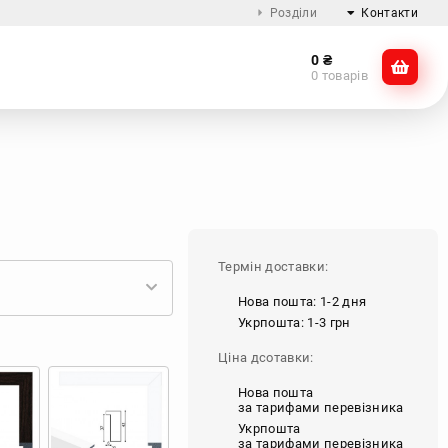
Розділи
Контакти
0
₴
Про компанію
@dikocase
0 товарів
Доставка та оплата
@dikocase
Обмін та повернення
ZTE
OnePlus
Google
Інші
Блог
Термін доставки:
Нова пошта: 1-2 дня
Укрпошта: 1-3 грн
Ціна дсотавки:
Нова пошта
за тарифами перевізника
Укрпошта
за тарифами перевізника