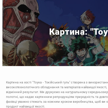
Картина: "То
Картина на хості "Тоука - Токійський гуль" створена з використа
високотехнологічного обладнання та матеріалів найвищої якості,
відмінний результат. Ми друкуємо на натуральному середньозе
полотні, що надає картинним репродукціям природність та довгов
фахівці уважно стежать за кожним кроком виробництва, щоб ви
продукт найвищої якості.