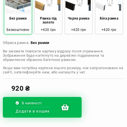
Розмір: 80x120 Ціна: 2050 грн
Без рамки
Рамка під
Чорна рамка
Біла рамка
золото
Безкоштовно
+420 грн
+420 грн
+420 грн
Обрана рамка:
Без рамки
Ви зможете повісити картину відразу після отримання.
Зображення буде натягнуто на дерев'яні підрамники та
обрамленне обраною багетною рамкою.
Якщо вам потрібна картина іншого розміру, ніж запропоновано на
сайті, зателефонуйте нам, або напишіть у чат.
920
₴
В наявності
Додати в кошик