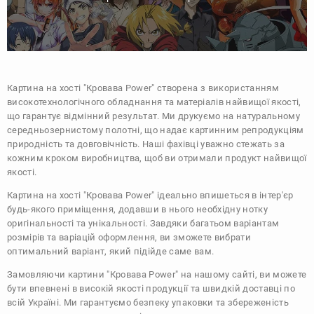
Картина на хості "Кровава Power" створена з використанням
високотехнологічного обладнання та матеріалів найвищої якості,
що гарантує відмінний результат. Ми друкуємо на натуральному
середньозернистому полотні, що надає картинним репродукціям
природність та довговічність. Наші фахівці уважно стежать за
кожним кроком виробництва, щоб ви отримали продукт найвищої
якості.
Картина на хості "Кровава Power" ідеально впишеться в інтер'єр
будь-якого приміщення, додавши в нього необхідну нотку
оригінальності та унікальності. Завдяки багатьом варіантам
розмірів та варіацій оформлення, ви зможете вибрати
оптимальний варіант, який підійде саме вам.
Замовляючи картини "Кровава Power" на нашому сайті, ви можете
бути впевнені в високій якості продукції та швидкій доставці по
всій Україні. Ми гарантуємо безпеку упаковки та збереженість