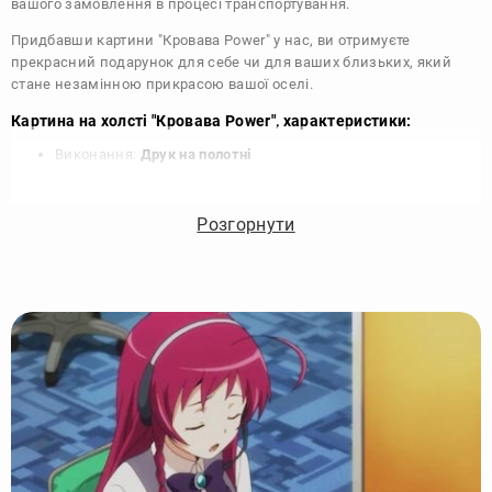
вашого замовлення в процесі транспортування.
Придбавши картини "Кровава Power" у нас, ви отримуєте
прекрасний подарунок для себе чи для ваших близьких, який
стане незамінною прикрасою вашої оселі.
Картина на холсті "Кровава Power", характеристики:
Виконання:
Друк на полотні
Чорнило:
Фірмові Epson, на водній основі без запаху
Матеріал:
Полотно 340 г/м
Розгорнути
Підрамник:
Сосна вищий сорт
Покриття лаком:
Акриловий художній лак в 2 шари
Кріплення картини:
Крокодил для підвісу на стіні
Комплектація:
Картина, кріплення, упаковка
Збірка:
Галерейна натяжка, бічні частини картини
зафарбовані
Гарантія:
15 років, картина зберігає яскравість та колір
Виробник:
DIKOcase - Україна