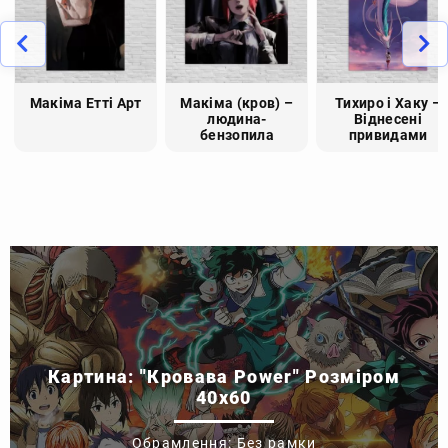
Макіма Етті Арт
Макіма (кров) –
Тихиро і Хаку –
людина-
Віднесені
бензопила
привидами
Картина: "Кровава Power" Розміром
40x60
Обрамлення: Без рамки