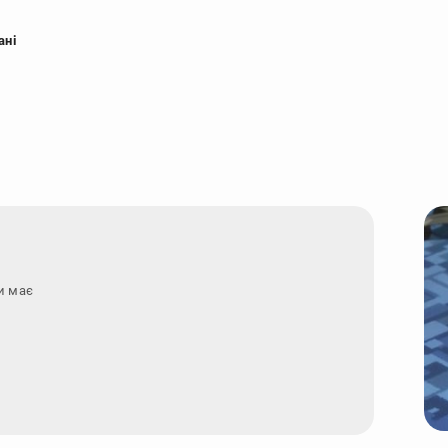
ані
и маєте запитання - з