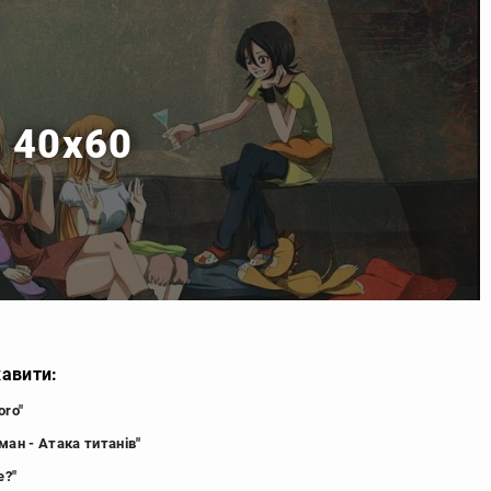
м 40x60
кавити:
oro"
ман - Атака титанів"
e?"