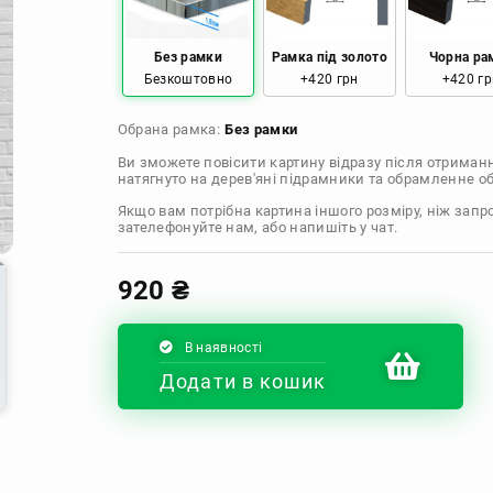
Без рамки
Рамка під золото
Чорна ра
Безкоштовно
+420 грн
+420 гр
Обрана рамка:
Без рамки
Ви зможете повісити картину відразу після отриман
натягнуто на дерев'яні підрамники та обрамленне 
Якщо вам потрібна картина іншого розміру, ніж запр
зателефонуйте нам, або напишіть у чат.
920
₴
В наявності
Додати в кошик