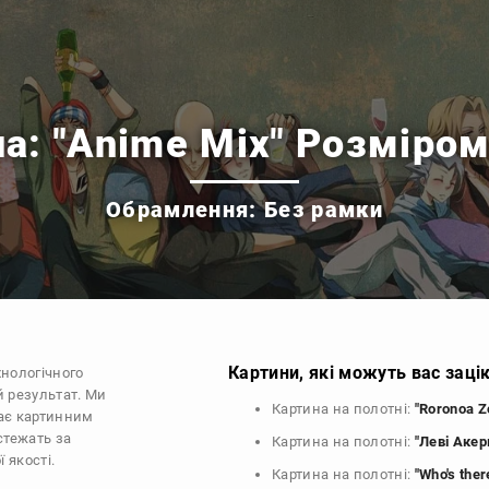
а: "Anime Mix" Розміро
Обрамлення: Без рамки
Картини, які можуть вас заці
хнологічного
й результат. Ми
Картина на полотні:
"Roronoa Z
ає картинним
стежать за
Картина на полотні:
"Леві Акер
 якості.
Картина на полотні:
"Who's ther