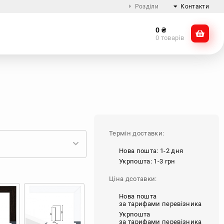
Розділи
Контакти
0
₴
Про компанію
@dikocase
0 товарів
Доставка та оплата
@dikocase
Обмін та повернення
ZTE
OnePlus
Google
Інші
Блог
Термін доставки:
Нова пошта: 1-2 дня
Укрпошта: 1-3 грн
Ціна дсотавки:
Нова пошта
за тарифами перевізника
Укрпошта
за тарифами перевізника