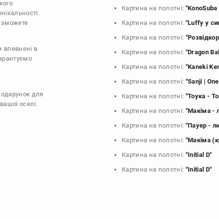
кого
Картина на полотні:
"KonoSuba 
унікальності.
и зможете
Картина на полотні:
"Luffy у с
Картина на полотні:
"Розвідкор
и впевнені в
Картина на полотні:
"Dragon Bal
гарантуємо
Картина на полотні:
"Kaneki Ke
Картина на полотні:
"Sanji | On
подарунок для
Картина на полотні:
"Тоука - Т
вашої оселі.
Картина на полотні:
"Макіма -
Картина на полотні:
"Пауер - 
Картина на полотні:
"Макіма (к
Картина на полотні:
"Initial D"
Картина на полотні:
"Initial D"