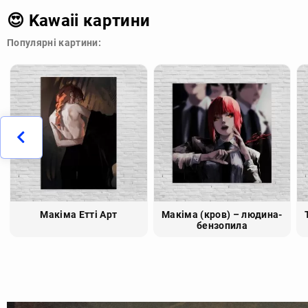
😍 Kawaii картини
Популярні картини:
Макіма Етті Арт
Макіма (кров) – людина-
бензопила