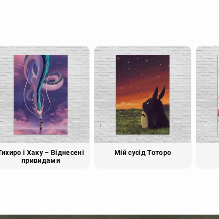
Тихиро і Хаку – Віднесені
Мій сусід Тоторо
привидами