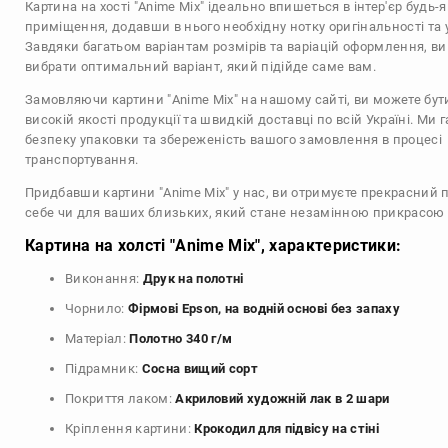
Картина на хості "Anime Mix" ідеально впишеться в інтер'єр будь-я
приміщення, додавши в нього необхідну нотку оригінальності та 
Завдяки багатьом варіантам розмірів та варіацій оформлення, в
вибрати оптимальний варіант, який підійде саме вам.
Замовляючи картини "Anime Mix" на нашому сайті, ви можете бут
високій якості продукції та швидкій доставці по всій Україні. Ми 
безпеку упаковки та збереженість вашого замовлення в процесі
транспортування.
Придбавши картини "Anime Mix" у нас, ви отримуєте прекрасний 
себе чи для ваших близьких, який стане незамінною прикрасою 
Картина на холсті "Anime Mix", характеристики:
Виконання:
Друк на полотні
Чорнило:
Фірмові Epson, на водній основі без запаху
Матеріал:
Полотно 340 г/м
Підрамник:
Сосна вищий сорт
Покриття лаком:
Акриловий художній лак в 2 шари
Кріплення картини:
Крокодил для підвісу на стіні