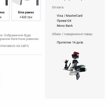
Оплата:
мка
Біла рамка
Visa / MasterCard
н
+420 грн
Приват24
Mono Bank
Обмін / повернення товар:
ня. Зображення буде
обраною багетною рамкою.
Протягом 14 днів
опоновано на сайті,