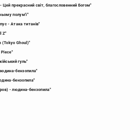
- Цей прекрасний світ, благословенний Богом"
иньому полум'ї"
пус - Атака титанів"
l Z"
n (Tokyo Ghoul)"
e Piece"
окійський гуль"
 людина-бензопила"
людина-бензопила"
ров) - людина-бензопила"