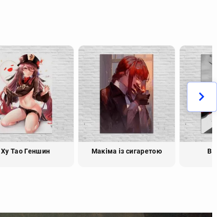
Ху Тао Геншин
Макіма із сигаретою
Bl