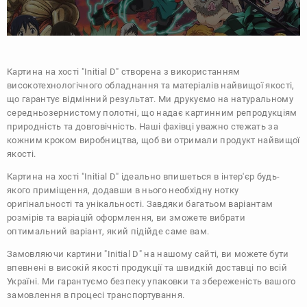
Картина на хості "Initial D" створена з використанням
високотехнологічного обладнання та матеріалів найвищої якості,
що гарантує відмінний результат. Ми друкуємо на натуральному
середньозернистому полотні, що надає картинним репродукціям
природність та довговічність. Наші фахівці уважно стежать за
кожним кроком виробництва, щоб ви отримали продукт найвищої
якості.
Картина на хості "Initial D" ідеально впишеться в інтер'єр будь-
якого приміщення, додавши в нього необхідну нотку
оригінальності та унікальності. Завдяки багатьом варіантам
розмірів та варіацій оформлення, ви зможете вибрати
оптимальний варіант, який підійде саме вам.
Замовляючи картини "Initial D" на нашому сайті, ви можете бути
впевнені в високій якості продукції та швидкій доставці по всій
Україні. Ми гарантуємо безпеку упаковки та збереженість вашого
замовлення в процесі транспортування.