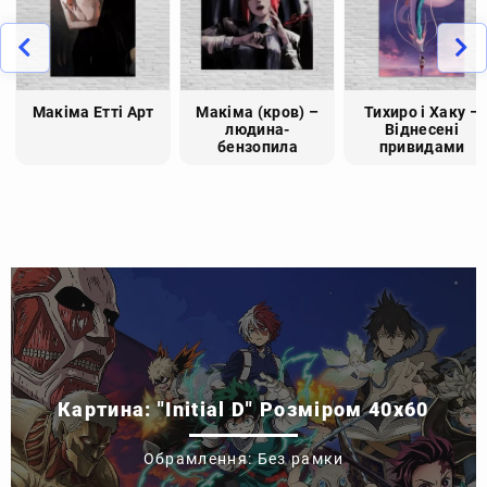
Макіма Етті Арт
Макіма (кров) –
Тихиро і Хаку –
людина-
Віднесені
бензопила
привидами
Картина: "Initial D" Розміром 40x60
Обрамлення: Без рамки