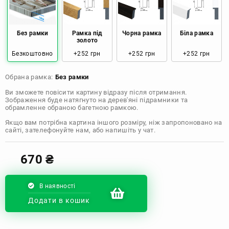
Розмір: 50x50 Ціна: 970 грн
Розмір: 60x60 Ціна: 1290 грн
Без рамки
Рамка під
Чорна рамка
Біла рамка
золото
Безкоштовно
+252 грн
+252 грн
+252 грн
Розмір: 70x70 Ціна: 1550 грн
Обрана рамка:
Без рамки
Розмір: 80x80 Ціна: 1650 грн
Ви зможете повісити картину відразу після отримання.
Зображення буде натягнуто на дерев'яні підрамники та
Розмір: 90x90 Ціна: 1800 грн
обрамленне обраною багетною рамкою.
Якщо вам потрібна картина іншого розміру, ніж запропоновано на
Розмір: 100x100 Ціна: 2500 грн
сайті, зателефонуйте нам, або напишіть у чат.
670
₴
В наявності
Додати в кошик