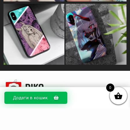
© DIKOcase 2026
0
ФОП Карпенко Альона Андріївна
Додати в кошик
Розділи