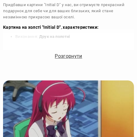
Придбавши картини "Initial D" у нас, ви отримуєте прекрасний
подарунок для себе чи для ваших близьких, який стане
незамінною прикрасою вашої оселі.
Картина на холсті "Initial D", характеристики:
Виконання:
Друк на полотні
Чорнило:
Фірмові Epson, на водній основі без запаху
Матеріал:
Полотно 340 г/м
Розгорнути
Підрамник:
Сосна вищий сорт
Покриття лаком:
Акриловий художній лак в 2 шари
Кріплення картини:
Крокодил для підвісу на стіні
Комплектація:
Картина, кріплення, упаковка
Збірка:
Галерейна натяжка, бічні частини картини
зафарбовані
Гарантія:
15 років, картина зберігає яскравість та колір
Виробник:
DIKOcase - Україна