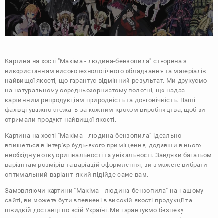
Картина на хості "Макіма - людина-бензопила" створена з
використанням високотехнологічного обладнання та матеріалів
найвищої якості, що гарантує відмінний результат. Ми друкуємо
на натуральному середньозернистому полотні, що надає
картинним репродукціям природність та довговічність. Наші
фахівці уважно стежать за кожним кроком виробництва, щоб ви
отримали продукт найвищої якості.
Картина на хості "Макіма - людина-бензопила" ідеально
впишеться в інтер'єр будь-якого приміщення, додавши в нього
необхідну нотку оригінальності та унікальності. Завдяки багатьом
варіантам розмірів та варіацій оформлення, ви зможете вибрати
оптимальний варіант, який підійде саме вам.
Замовляючи картини "Макіма - людина-бензопила" на нашому
сайті, ви можете бути впевнені в високій якості продукції та
швидкій доставці по всій Україні. Ми гарантуємо безпеку