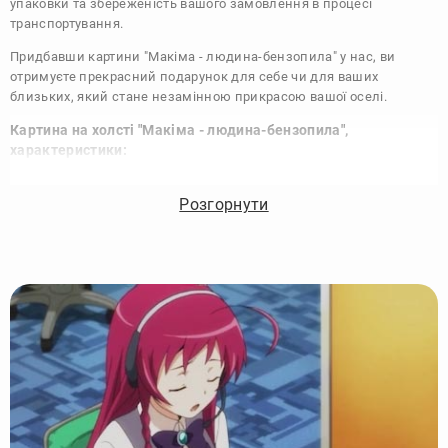
упаковки та збереженість вашого замовлення в процесі
транспортування.
Придбавши картини "Макіма - людина-бензопила" у нас, ви
отримуєте прекрасний подарунок для себе чи для ваших
близьких, який стане незамінною прикрасою вашої оселі.
Картина на холсті "Макіма - людина-бензопила",
характеристики:
Виконання:
Друк на полотні
Розгорнути
Чорнило:
Фірмові Epson, на водній основі без запаху
Матеріал:
Полотно 340 г/м
Підрамник:
Сосна вищий сорт
Покриття лаком:
Акриловий художній лак в 2 шари
Кріплення картини:
Крокодил для підвісу на стіні
Комплектація:
Картина, кріплення, упаковка
Збірка:
Галерейна натяжка, бічні частини картини
зафарбовані
Гарантія:
15 років, картина зберігає яскравість та колір