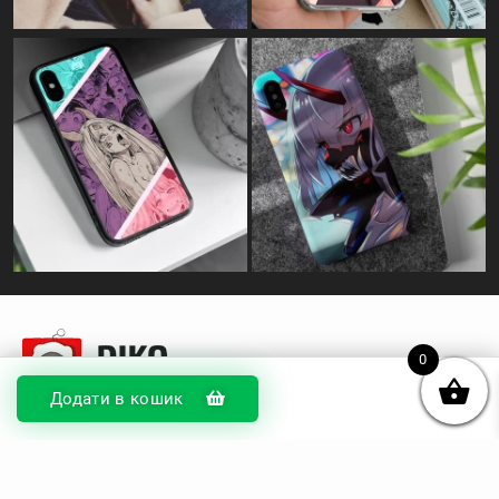
© DIKOcase 2026
0
ФОП Карпенко Альона Андріївна
Додати в кошик
Розділи