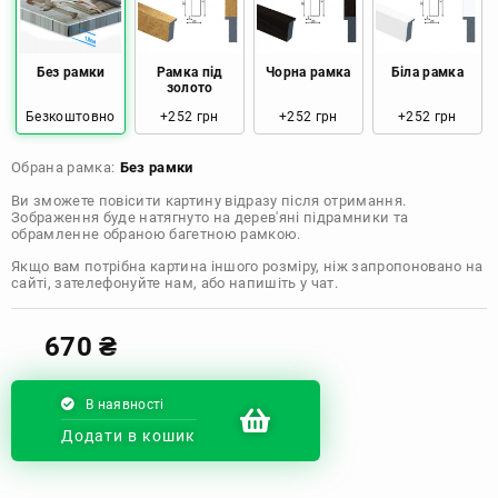
Розмір: 50x50 Ціна: 970 грн
Розмір: 60x60 Ціна: 1290 грн
Без рамки
Рамка під
Чорна рамка
Біла рамка
золото
Безкоштовно
+252 грн
+252 грн
+252 грн
Розмір: 70x70 Ціна: 1550 грн
Обрана рамка:
Без рамки
Розмір: 80x80 Ціна: 1650 грн
Ви зможете повісити картину відразу після отримання.
Зображення буде натягнуто на дерев'яні підрамники та
Розмір: 90x90 Ціна: 1800 грн
обрамленне обраною багетною рамкою.
Якщо вам потрібна картина іншого розміру, ніж запропоновано на
Розмір: 100x100 Ціна: 2500 грн
сайті, зателефонуйте нам, або напишіть у чат.
670
₴
В наявності
Додати в кошик