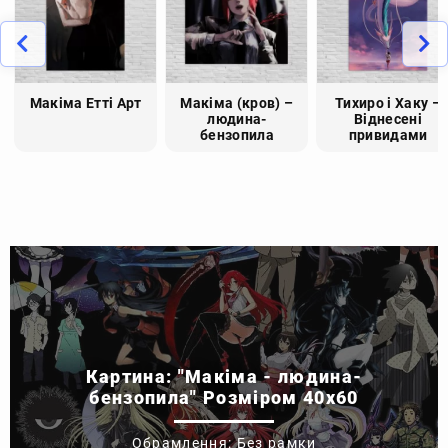
Макіма Етті Арт
Макіма (кров) –
Тихиро і Хаку –
людина-
Віднесені
бензопила
привидами
Картина: "Макіма - людина-
бензопила" Розміром 40x60
Обрамлення: Без рамки