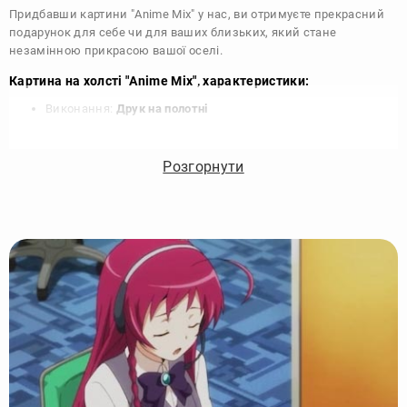
Придбавши картини "Anime Mix" у нас, ви отримуєте прекрасний
подарунок для себе чи для ваших близьких, який стане
незамінною прикрасою вашої оселі.
Картина на холсті "Anime Mix", характеристики:
Виконання:
Друк на полотні
Чорнило:
Фірмові Epson, на водній основі без запаху
Матеріал:
Полотно 340 г/м
Розгорнути
Підрамник:
Сосна вищий сорт
Покриття лаком:
Акриловий художній лак в 2 шари
Кріплення картини:
Крокодил для підвісу на стіні
Комплектація:
Картина, кріплення, упаковка
Збірка:
Галерейна натяжка, бічні частини картини
зафарбовані
Гарантія:
15 років, картина зберігає яскравість та колір
Виробник:
DIKOcase - Україна