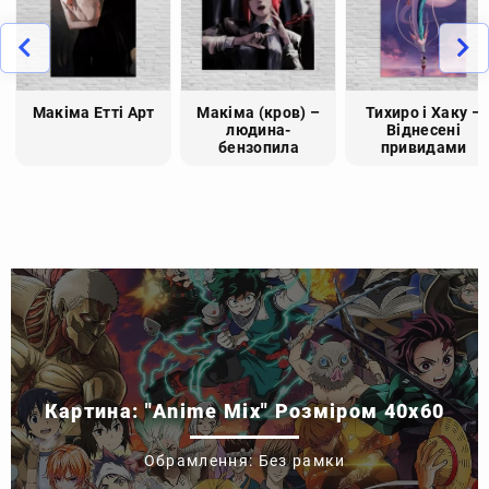
Макіма Етті Арт
Макіма (кров) –
Тихиро і Хаку –
людина-
Віднесені
бензопила
привидами
Картина: "Anime Mix" Розміром 40x60
Обрамлення: Без рамки