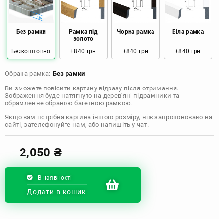
Розмір: 120x80 Ціна: 2050 грн
Без рамки
Рамка під
Чорна рамка
Біла рамка
золото
Безкоштовно
+840 грн
+840 грн
+840 грн
Обрана рамка:
Без рамки
Ви зможете повісити картину відразу після отримання.
Зображення буде натягнуто на дерев'яні підрамники та
обрамленне обраною багетною рамкою.
Якщо вам потрібна картина іншого розміру, ніж запропоновано на
сайті, зателефонуйте нам, або напишіть у чат.
2,050
₴
В наявності
Додати в кошик