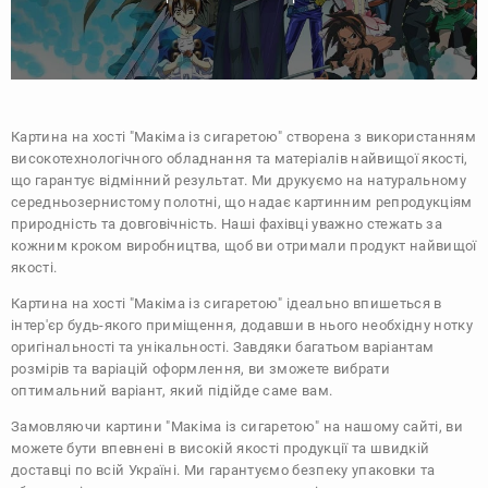
Картина на хості "Макіма із сигаретою" створена з використанням
високотехнологічного обладнання та матеріалів найвищої якості,
що гарантує відмінний результат. Ми друкуємо на натуральному
середньозернистому полотні, що надає картинним репродукціям
природність та довговічність. Наші фахівці уважно стежать за
кожним кроком виробництва, щоб ви отримали продукт найвищої
якості.
Картина на хості "Макіма із сигаретою" ідеально впишеться в
інтер'єр будь-якого приміщення, додавши в нього необхідну нотку
оригінальності та унікальності. Завдяки багатьом варіантам
розмірів та варіацій оформлення, ви зможете вибрати
оптимальний варіант, який підійде саме вам.
Замовляючи картини "Макіма із сигаретою" на нашому сайті, ви
можете бути впевнені в високій якості продукції та швидкій
доставці по всій Україні. Ми гарантуємо безпеку упаковки та