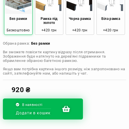
Розмір: 80x120 Ціна: 2050 грн
Без рамки
Рамка під
Чорна рамка
Біла рамка
золото
Безкоштовно
+420 грн
+420 грн
+420 грн
Обрана рамка:
Без рамки
Ви зможете повісити картину відразу після отримання.
Зображення буде натягнуто на дерев'яні підрамники та
обрамленне обраною багетною рамкою.
Якщо вам потрібна картина іншого розміру, ніж запропоновано на
сайті, зателефонуйте нам, або напишіть у чат.
920
₴
В наявності
Додати в кошик