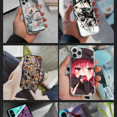
Картина на полотні:
"Luffy у синьому полум'ї"
Картина на полотні:
"Розвідкорпус - Атака титанів"
Картина на полотні:
"Dragon Ball Z"