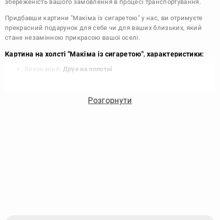
збереженість вашого замовлення в процесі транспортування.
Придбавши картини "Макіма із сигаретою" у нас, ви отримуєте
прекрасний подарунок для себе чи для ваших близьких, який
стане незамінною прикрасою вашої оселі.
Картина на холсті "Макіма із сигаретою", характеристики:
Виконання:
Друк на полотні
Чорнило:
Фірмові Epson, на водній основі без запаху
Матеріал:
Полотно 340 г/м
Розгорнути
Підрамник:
Сосна вищий сорт
Покриття лаком:
Акриловий художній лак в 2 шари
Кріплення картини:
Крокодил для підвісу на стіні
Комплектація:
Картина, кріплення, упаковка
Збірка:
Галерейна натяжка, бічні частини картини
зафарбовані
Гарантія:
15 років, картина зберігає яскравість та колір
Виробник:
DIKOcase - Україна