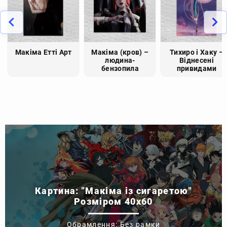
Макіма Етті Арт
Макіма (кров) –
Тихиро і Хаку –
людина-
Віднесені
бензопила
привидами
Картина: "Макіма із сигаретою"
Розміром 40x60
Обрамлення: Без рамки