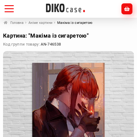
Головна
Аніме картини
Макіма із сигаретою
Картина: "Макіма із сигаретою"
Код группи товару:
AN-746538