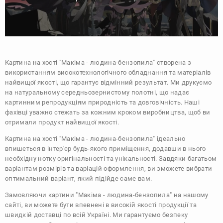
Картина на хості "Макіма - людина-бензопила" створена з
використанням високотехнологічного обладнання та матеріалів
найвищої якості, що гарантує відмінний результат. Ми друкуємо
на натуральному середньозернистому полотні, що надає
картинним репродукціям природність та довговічність. Наші
фахівці уважно стежать за кожним кроком виробництва, щоб ви
отримали продукт найвищої якості.
Картина на хості "Макіма - людина-бензопила" ідеально
впишеться в інтер'єр будь-якого приміщення, додавши в нього
необхідну нотку оригінальності та унікальності. Завдяки багатьом
варіантам розмірів та варіацій оформлення, ви зможете вибрати
оптимальний варіант, який підійде саме вам.
Замовляючи картини "Макіма - людина-бензопила" на нашому
сайті, ви можете бути впевнені в високій якості продукції та
швидкій доставці по всій Україні. Ми гарантуємо безпеку