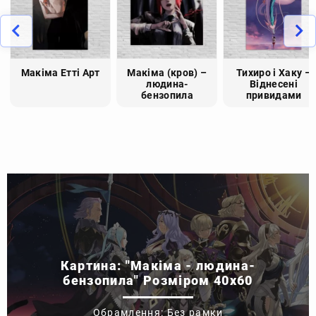
Макіма Етті Арт
Макіма (кров) –
Тихиро і Хаку –
людина-
Віднесені
бензопила
привидами
Картина: "Макіма - людина-
бензопила" Розміром 40x60
Обрамлення: Без рамки