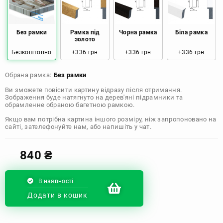
Розмір: 50x50 Ціна: 970 грн
Розмір: 60x60 Ціна: 1290 грн
Без рамки
Рамка під
Чорна рамка
Біла рамка
золото
Безкоштовно
+336 грн
+336 грн
+336 грн
Розмір: 70x70 Ціна: 1550 грн
Обрана рамка:
Без рамки
Розмір: 80x80 Ціна: 1650 грн
Ви зможете повісити картину відразу після отримання.
Зображення буде натягнуто на дерев'яні підрамники та
Розмір: 90x90 Ціна: 1800 грн
обрамленне обраною багетною рамкою.
Якщо вам потрібна картина іншого розміру, ніж запропоновано на
Розмір: 100x100 Ціна: 2500 грн
сайті, зателефонуйте нам, або напишіть у чат.
840
₴
В наявності
Додати в кошик