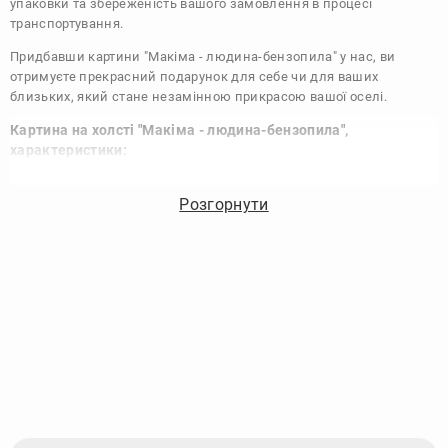
упаковки та збереженість вашого замовлення в процесі
транспортування.
Придбавши картини "Макіма - людина-бензопила" у нас, ви
отримуєте прекрасний подарунок для себе чи для ваших
близьких, який стане незамінною прикрасою вашої оселі.
Картина на холсті "Макіма - людина-бензопила",
характеристики:
Виконання:
Друк на полотні
Розгорнути
Чорнило:
Фірмові Epson, на водній основі без запаху
Матеріал:
Полотно 340 г/м
Підрамник:
Сосна вищий сорт
Покриття лаком:
Акриловий художній лак в 2 шари
Кріплення картини:
Крокодил для підвісу на стіні
Комплектація:
Картина, кріплення, упаковка
Збірка:
Галерейна натяжка, бічні частини картини
зафарбовані
Гарантія:
15 років, картина зберігає яскравість та колір