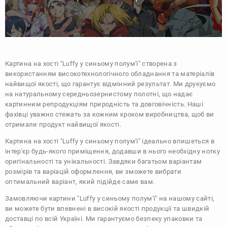
Картина на хості "Luffy у синьому полум'ї" створена з
використанням високотехнологічного обладнання та матеріалів
найвищої якості, що гарантує відмінний результат. Ми друкуємо
на натуральному середньозернистому полотні, що надає
картинним репродукціям природність та довговічність. Наші
фахівці уважно стежать за кожним кроком виробництва, щоб ви
отримали продукт найвищої якості.
Картина на хості "Luffy у синьому полум'ї" ідеально впишеться в
інтер'єр будь-якого приміщення, додавши в нього необхідну нотку
оригінальності та унікальності. Завдяки багатьом варіантам
розмірів та варіацій оформлення, ви зможете вибрати
оптимальний варіант, який підійде саме вам.
Замовляючи картини "Luffy у синьому полум'ї" на нашому сайті,
ви можете бути впевнені в високій якості продукції та швидкій
доставці по всій Україні. Ми гарантуємо безпеку упаковки та