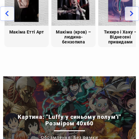
Макіма Етті Арт
Макіма (кров) –
Тихиро і Хаку –
людина-
Віднесені
бензопила
привидами
Картина: "Luffy у синьому полум'ї"
Розміром 40x60
Обрамлення: Без рамки