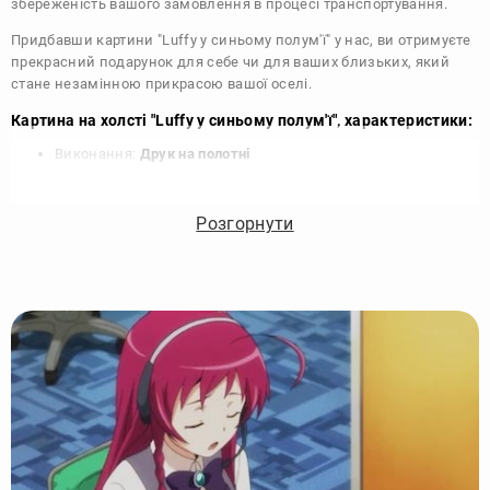
збереженість вашого замовлення в процесі транспортування.
Придбавши картини "Luffy у синьому полум'ї" у нас, ви отримуєте
прекрасний подарунок для себе чи для ваших близьких, який
стане незамінною прикрасою вашої оселі.
Картина на холсті "Luffy у синьому полум'ї", характеристики:
Виконання:
Друк на полотні
Чорнило:
Фірмові Epson, на водній основі без запаху
Матеріал:
Полотно 340 г/м
Розгорнути
Підрамник:
Сосна вищий сорт
Покриття лаком:
Акриловий художній лак в 2 шари
Кріплення картини:
Крокодил для підвісу на стіні
Комплектація:
Картина, кріплення, упаковка
Збірка:
Галерейна натяжка, бічні частини картини
зафарбовані
Гарантія:
15 років, картина зберігає яскравість та колір
Виробник:
DIKOcase - Україна