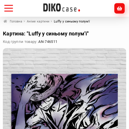
Головна
Аніме картини
Luffy у синьому полум'ї
Картина: "Luffy у синьому полум'ї"
Код группи товару:
AN-746511