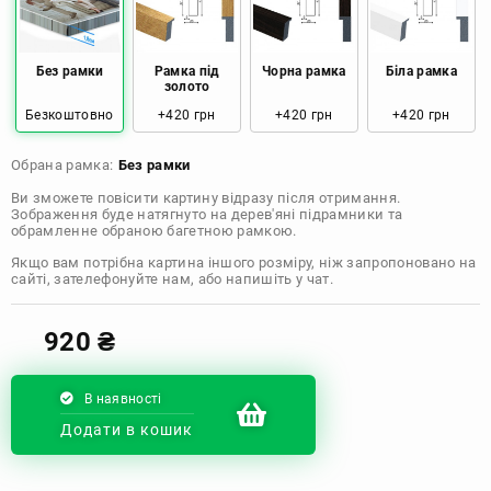
Розмір: 120x80 Ціна: 2050 грн
Без рамки
Рамка під
Чорна рамка
Біла рамка
золото
Безкоштовно
+420 грн
+420 грн
+420 грн
Обрана рамка:
Без рамки
Ви зможете повісити картину відразу після отримання.
Зображення буде натягнуто на дерев'яні підрамники та
обрамленне обраною багетною рамкою.
Якщо вам потрібна картина іншого розміру, ніж запропоновано на
сайті, зателефонуйте нам, або напишіть у чат.
920
₴
В наявності
Додати в кошик