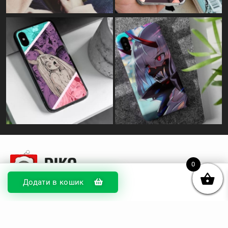
© DIKOcase 2026
0
ФОП Карпенко Альона Андріївна
Додати в кошик
Розділи