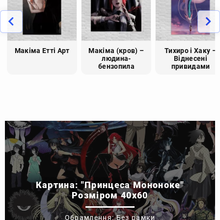
Макіма Етті Арт
Макіма (кров) –
Тихиро і Хаку –
людина-
Віднесені
бензопила
привидами
Картина: "Принцеса Мононоке"
Розміром 40x60
Обрамлення: Без рамки