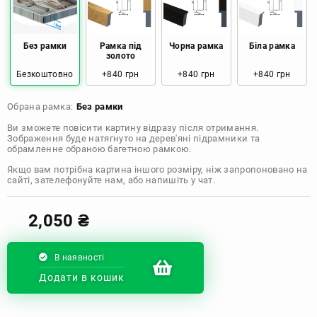
Розмір: 80x120 Ціна: 2050 грн
Без рамки
Рамка під
Чорна рамка
Біла рамка
золото
Безкоштовно
+840 грн
+840 грн
+840 грн
Обрана рамка:
Без рамки
Ви зможете повісити картину відразу після отримання.
Зображення буде натягнуто на дерев'яні підрамники та
обрамленне обраною багетною рамкою.
Якщо вам потрібна картина іншого розміру, ніж запропоновано на
сайті, зателефонуйте нам, або напишіть у чат.
2,050
₴
В наявності
Додати в кошик