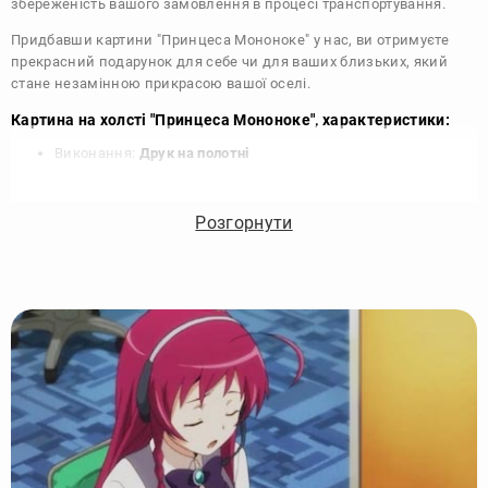
збереженість вашого замовлення в процесі транспортування.
Придбавши картини "Принцеса Мононоке" у нас, ви отримуєте
прекрасний подарунок для себе чи для ваших близьких, який
стане незамінною прикрасою вашої оселі.
Картина на холсті "Принцеса Мононоке", характеристики:
Виконання:
Друк на полотні
Чорнило:
Фірмові Epson, на водній основі без запаху
Матеріал:
Полотно 340 г/м
Розгорнути
Підрамник:
Сосна вищий сорт
Покриття лаком:
Акриловий художній лак в 2 шари
Кріплення картини:
Крокодил для підвісу на стіні
Комплектація:
Картина, кріплення, упаковка
Збірка:
Галерейна натяжка, бічні частини картини
зафарбовані
Гарантія:
15 років, картина зберігає яскравість та колір
Виробник:
DIKOcase - Україна