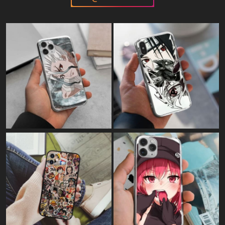
Картина на полотні:
"Monkey D. Luffy"
Картина на полотні:
"Саскі ненависть у її найчистішому
вигляді"