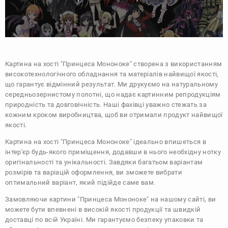
Картина на хості "Принцеса Мононоке" створена з використанням
високотехнологічного обладнання та матеріалів найвищої якості,
що гарантує відмінний результат. Ми друкуємо на натуральному
середньозернистому полотні, що надає картинним репродукціям
природність та довговічність. Наші фахівці уважно стежать за
кожним кроком виробництва, щоб ви отримали продукт найвищої
якості.
Картина на хості "Принцеса Мононоке" ідеально впишеться в
інтер'єр будь-якого приміщення, додавши в нього необхідну нотку
оригінальності та унікальності. Завдяки багатьом варіантам
розмірів та варіацій оформлення, ви зможете вибрати
оптимальний варіант, який підійде саме вам.
Замовляючи картини "Принцеса Мононоке" на нашому сайті, ви
можете бути впевнені в високій якості продукції та швидкій
доставці по всій Україні. Ми гарантуємо безпеку упаковки та