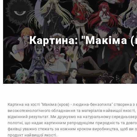
Картина: "Макіма 
Картина на хості "Макіма (кров) - людина-бензопила" створена 
високотехнологічного обладнання та матеріалів найвищої якості,
відмінний результат. Ми друкуємо на натуральному середньозе
полотні, що надає картинним репродукціям природність та довгов
фахівці уважно стежать за кожним кроком виробництва, щоб ви
продукт найвищої якості.