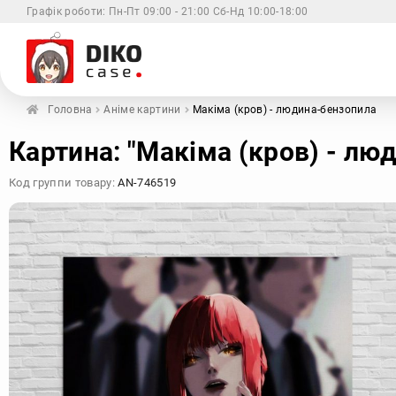
Графік роботи:
Пн-Пт 09:00 - 21:00 Сб-Нд 10:00-18:00
Головна
Аніме картини
Макіма (кров) - людина-бензопила
Xiaomi
Samsung
Apple
Huaw
Картина: "Макіма (кров) - лю
Код группи товару:
AN-746519