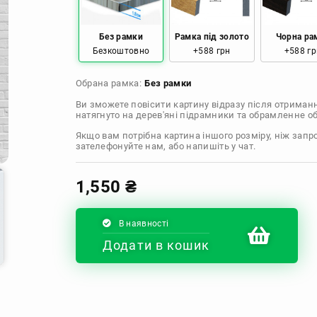
Розмір: 60x60 Ціна: 1290 грн
Без рамки
Рамка під золото
Чорна ра
Безкоштовно
+588 грн
+588 гр
Розмір: 70x70 Ціна: 1550 грн
Обрана рамка:
Без рамки
Розмір: 80x80 Ціна: 1650 грн
Ви зможете повісити картину відразу після отриман
натягнуто на дерев'яні підрамники та обрамленне 
Розмір: 90x90 Ціна: 1800 грн
Якщо вам потрібна картина іншого розміру, ніж запр
зателефонуйте нам, або напишіть у чат.
Розмір: 100x100 Ціна: 2500 грн
1,550
₴
В наявності
Додати в кошик