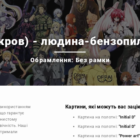
(кров) - людина-бензопи
Обрамлення: Без рамки
Картини, які можуть вас заці
з використанням
 що гарантує
Картина на полотні:
"Initial D"
рнистому
ічність. Наші
Картина на полотні:
"Initial D"
 отримали
Картина на полотні:
"Power art"