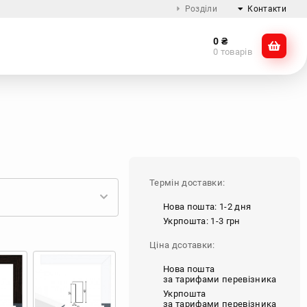
Розділи
Контакти
0
₴
Про компанію
@dikocase
0 товарів
Доставка та оплата
@dikocase
Обмін та повернення
ZTE
OnePlus
Google
Інші
Блог
Термін доставки:
Нова пошта: 1-2 дня
Укрпошта: 1-3 грн
Ціна дсотавки:
Нова пошта
за тарифами перевізника
Укрпошта
за тарифами перевізника