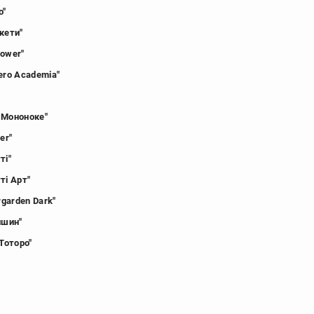
о"
кети"
Power"
ero Academia"
 Мононоке"
er"
ті"
ті Арт"
rgarden Dark"
ншин"
 Тоторо"