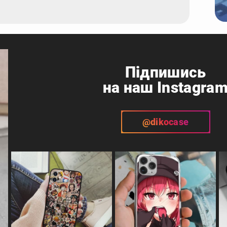
Підпишись
на наш Instagra
@dikocase