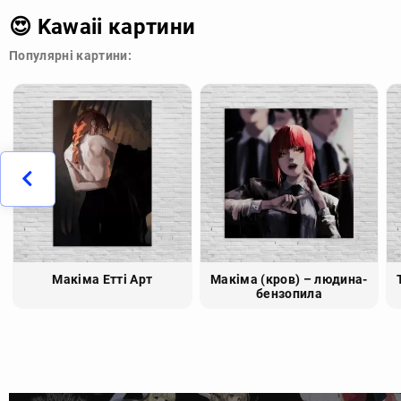
😍 Kawaii картини
Популярні картини:
Макіма Етті Арт
Макіма (кров) – людина-
бензопила