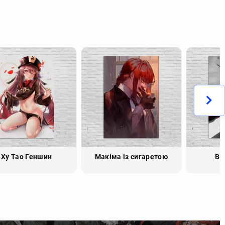
Ху Тао Геншин
Макіма із сигаретою
Bl