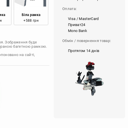
Оплата:
мка
Біла рамка
Visa / MasterCard
н
+588 грн
Приват24
Mono Bank
Обмін / повернення товар:
ня. Зображення буде
обраною багетною рамкою.
Протягом 14 днів
опоновано на сайті,