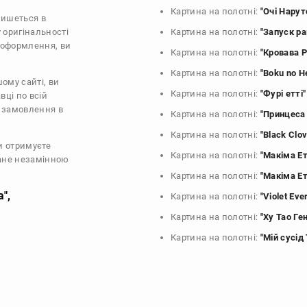
Картина на полотні:
"Очі Нарут
пишеться в
 оригінальності
Картина на полотні:
"Запуск ра
й оформлення, ви
Картина на полотні:
"Кровава 
Картина на полотні:
"Boku no H
ому сайті, ви
Картина на полотні:
"Фурі етті"
вці по всій
о замовлення в
Картина на полотні:
"Принцеса
Картина на полотні:
"Black Clov
и отримуєте
Картина на полотні:
"Макіма Ет
тане незамінною
Картина на полотні:
"Макіма Ет
",
Картина на полотні:
"Violet Eve
Картина на полотні:
"Ху Тао Ге
Картина на полотні:
"Мій сусід