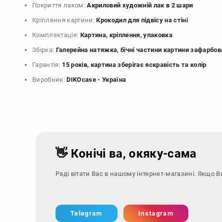
Покриття лаком:
Акриловий художній лак в 2 шари
Кріплення картини:
Крокодил для підвісу на стіні
Комплектація:
Картина, кріплення, упаковка
Збірка:
Галерейна натяжка, бічні частини картини зафарбов
Гарантія:
15 років, картина зберігає яскравість та колір
Виробник:
DIKOcase - Україна
👋 Конічі ва, окяку-сама
Раді вітати Вас в нашому інтернет-магазині. Якщо В
Telegram
Instagram