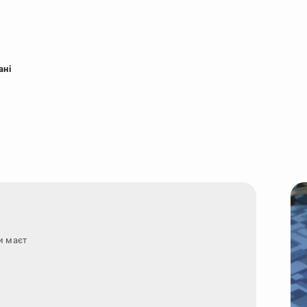
ані
и маєте запитання - зв