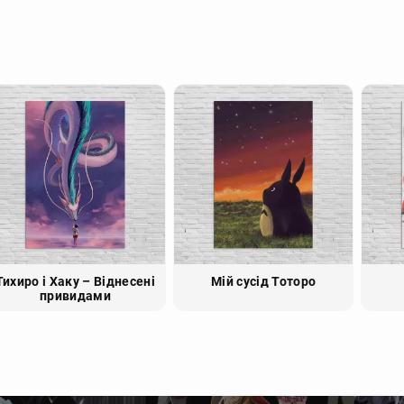
Тихиро і Хаку – Віднесені
Мій сусід Тоторо
привидами