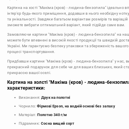
Картина на хості "Макіма (кров) - людина-бензопила" ідеально в
інтер'єр будь-якого приміщення, додавши в нього необхідну нотку
та унікальності. Завдяки багатьом варіантам розмірів та варіаці
зможете вибрати оптимальний варіант, який підійде саме вам.
Замовляючи картини "Макіма (кров) - людина-бензопила" на наш
можете бути впевнені в високій якості продукції та швидкій доста
Україні. Ми гарантуємо безпеку упаковки та збереженість вашог
процесі транспортування.
Придбавши картини "Макіма (кров) - людина-бензопила" у нас, в
прекрасний подарунок для себе чи для ваших близьких, який с
прикрасою вашої оселі.
Картина на холсті "Макіма (кров) - людина-бензопила
характеристики:
Виконання:
Друк на полотні
Чорнило:
Фірмові Epson, на водній основі без запаху
Матеріал:
Полотно 340 г/м
Підрамник:
Сосна вищий сорт