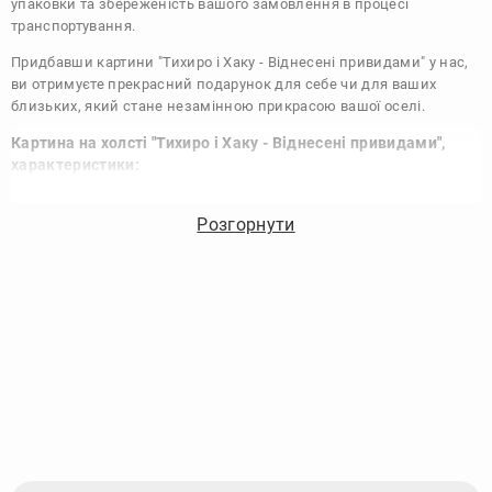
упаковки та збереженість вашого замовлення в процесі
транспортування.
Придбавши картини "Тихиро і Хаку - Віднесені привидами" у нас,
ви отримуєте прекрасний подарунок для себе чи для ваших
близьких, який стане незамінною прикрасою вашої оселі.
Картина на холсті "Тихиро і Хаку - Віднесені привидами",
характеристики:
Виконання:
Друк на полотні
Розгорнути
Чорнило:
Фірмові Epson, на водній основі без запаху
Матеріал:
Полотно 340 г/м
Підрамник:
Сосна вищий сорт
Покриття лаком:
Акриловий художній лак в 2 шари
Кріплення картини:
Крокодил для підвісу на стіні
Комплектація:
Картина, кріплення, упаковка
Збірка:
Галерейна натяжка, бічні частини картини
зафарбовані
Гарантія:
15 років, картина зберігає яскравість та колір