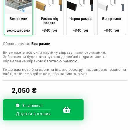
Розмір: 80x120 Ціна: 2050 грн
Без рамки
Рамка під
Чорна рамка
Біла рамка
золото
Безкоштовно
+840 грн
+840 грн
+840 грн
Обрана рамка:
Без рамки
Ви зможете повісити картину відразу після отримання.
Зображення буде натягнуто на дерев'яні підрамники та
обрамленне обраною багетною рамкою.
Якщо вам потрібна картина іншого розміру, ніж запропоновано на
сайті, зателефонуйте нам, або напишіть у чат.
2,050
₴
В наявності
Додати в кошик