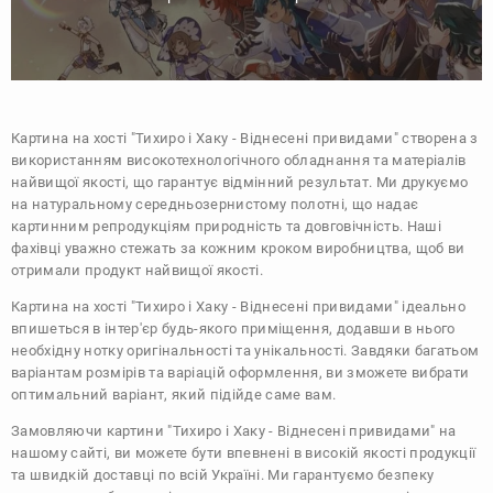
Картина на хості "Тихиро і Хаку - Віднесені привидами" створена з
використанням високотехнологічного обладнання та матеріалів
найвищої якості, що гарантує відмінний результат. Ми друкуємо
на натуральному середньозернистому полотні, що надає
картинним репродукціям природність та довговічність. Наші
фахівці уважно стежать за кожним кроком виробництва, щоб ви
отримали продукт найвищої якості.
Картина на хості "Тихиро і Хаку - Віднесені привидами" ідеально
впишеться в інтер'єр будь-якого приміщення, додавши в нього
необхідну нотку оригінальності та унікальності. Завдяки багатьом
варіантам розмірів та варіацій оформлення, ви зможете вибрати
оптимальний варіант, який підійде саме вам.
Замовляючи картини "Тихиро і Хаку - Віднесені привидами" на
нашому сайті, ви можете бути впевнені в високій якості продукції
та швидкій доставці по всій Україні. Ми гарантуємо безпеку