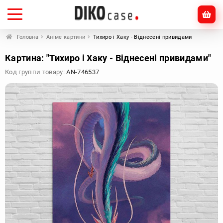
Головна
Аніме картини
Тихиро і Хаку - Віднесені привидами
Картина: "Тихиро і Хаку - Віднесені привидами"
Код группи товару:
AN-746537