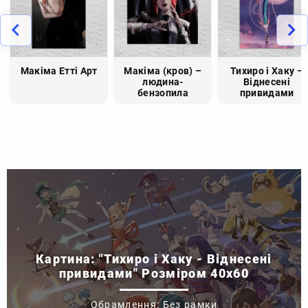
Макіма Етті Арт
Макіма (кров) –
Тихиро і Хаку –
людина-
Віднесені
бензопила
привидами
Картина: "Тихиро і Хаку - Віднесені
привидами" Розміром 40x60
Обрамлення: Без рамки