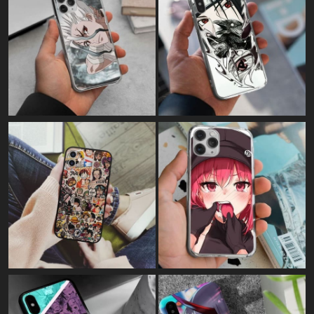
Картина на полотні:
"Who's there?"
Картина на полотні:
"KonoSuba - Цей прекрасний світ,
благословенний Богом"
Картина на полотні:
"Luffy у синьому полум'ї"
Картина на полотні:
"Розвідкорпус - Атака титанів"