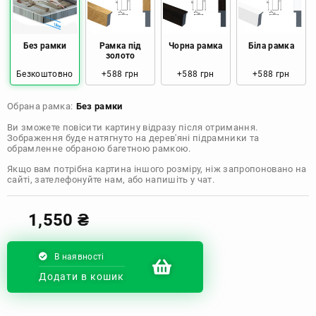
Розмір: 50x50 Ціна: 970 грн
Розмір: 60x60 Ціна: 1290 грн
Без рамки
Рамка під
Чорна рамка
Біла рамка
золото
Безкоштовно
+588 грн
+588 грн
+588 грн
Розмір: 70x70 Ціна: 1550 грн
Обрана рамка:
Без рамки
Розмір: 80x80 Ціна: 1650 грн
Ви зможете повісити картину відразу після отримання.
Зображення буде натягнуто на дерев'яні підрамники та
Розмір: 90x90 Ціна: 1800 грн
обрамленне обраною багетною рамкою.
Якщо вам потрібна картина іншого розміру, ніж запропоновано на
Розмір: 100x100 Ціна: 2500 грн
сайті, зателефонуйте нам, або напишіть у чат.
1,550
₴
В наявності
Додати в кошик