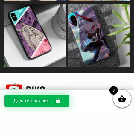
© DIKOcase 2026
0
ФОП Карпенко Альона Андріївна
Додати в кошик
Розділи