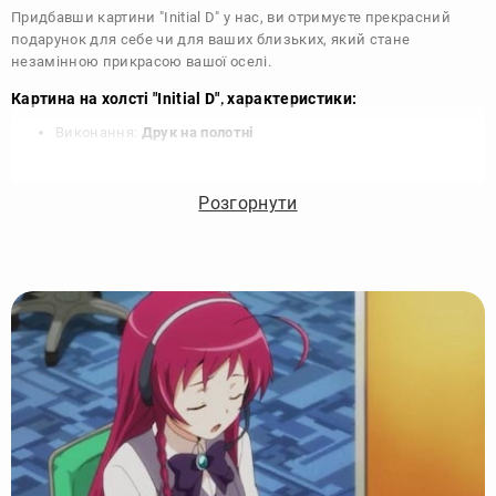
Придбавши картини "Initial D" у нас, ви отримуєте прекрасний
подарунок для себе чи для ваших близьких, який стане
незамінною прикрасою вашої оселі.
Картина на холсті "Initial D", характеристики:
Виконання:
Друк на полотні
Чорнило:
Фірмові Epson, на водній основі без запаху
Матеріал:
Полотно 340 г/м
Розгорнути
Підрамник:
Сосна вищий сорт
Покриття лаком:
Акриловий художній лак в 2 шари
Кріплення картини:
Крокодил для підвісу на стіні
Комплектація:
Картина, кріплення, упаковка
Збірка:
Галерейна натяжка, бічні частини картини
зафарбовані
Гарантія:
15 років, картина зберігає яскравість та колір
Виробник:
DIKOcase - Україна