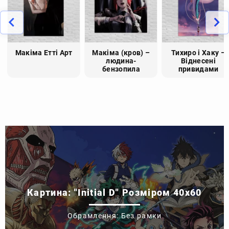
Макіма Етті Арт
Макіма (кров) –
Тихиро і Хаку –
людина-
Віднесені
бензопила
привидами
Картина: "Initial D" Розміром 40x60
Обрамлення: Без рамки