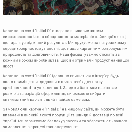
Картина на хості "Initial D" створена з використанням
високотехнологічного обладнання та матеріалів найвищої якості,
що гарантує відмінний результат. Ми друкуємо на натуральному
середньозернистому полотні, що надає картинним репродукціям
природність та довговічність. Наші фахівці уважно стежать за
кожним кроком виробництва, щоб ви отримали продукт найвищої
якості.
Картина на хості "Initial D" ідеально впишеться в інтер'єр будь-
якого приміщення, додавши в нього необхідну нотку
оригінальності та унікальності. Завдяки багатьом варіантам
розмірів та варіацій оформлення, ви зможете вибрати
оптимальний варіант, який підійде саме вам.
Замовляючи картини "Initial D" на нашому сайті, ви можете бути
впевнені в високій якості продукції та швидкій доставці по всій
Україні. Ми гарантуємо безпеку упаковки та збереженість вашого
замовлення в процесі транспортування.