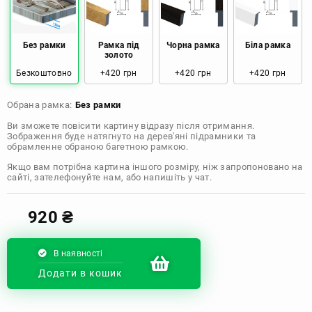
Розмір: 80x120 Ціна: 2050 грн
Без рамки
Рамка під
Чорна рамка
Біла рамка
золото
Безкоштовно
+420 грн
+420 грн
+420 грн
Обрана рамка:
Без рамки
Ви зможете повісити картину відразу після отримання.
Зображення буде натягнуто на дерев'яні підрамники та
обрамленне обраною багетною рамкою.
Якщо вам потрібна картина іншого розміру, ніж запропоновано на
сайті, зателефонуйте нам, або напишіть у чат.
920
₴
В наявності
Додати в кошик