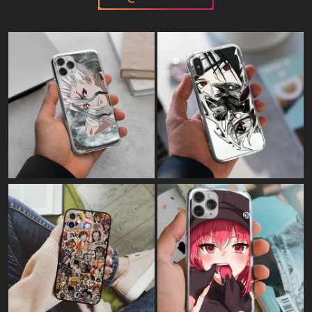
Картина на полотні:
"Who's there?"
Картина на полотні:
"KonoSuba - Цей прекрасний світ,
благословенний Богом"
Картина на полотні:
"Luffy у синьому полум'ї"
Картина на полотні:
"Розвідкорпус - Атака титанів"