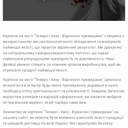
Картина на хості "Тихиро і Хаку - Віднесені привидами" створена з
використанням високотехнологічного обладнання та матеріалів
найвищої якості, що гарантує відмінний результат. Ми друкуємо
на натуральному середньозернистому полотні, що надає
картинним репродукціям природність та довговічність. Наші
фахівці уважно стежать за кожним кроком виробництва, щоб ви
отримали продукт найвищої якості.
Картина на хості "Тихиро і Хаку - Віднесені привидами" ідеально
впишеться в інтер'єр будь-якого приміщення, додавши в нього
необхідну нотку оригінальності та унікальності. Завдяки багатьом
варіантам розмірів та варіацій оформлення, ви зможете вибрати
оптимальний варіант, який підійде саме вам.
Замовляючи картини "Тихиро і Хаку - Віднесені привидами" на
нашому сайті, ви можете бути впевнені в високій якості продукції
та швидкій доставці по всій Україні. Ми гарантуємо безпеку