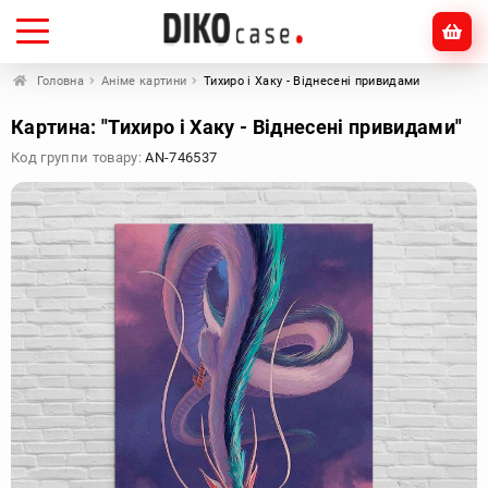
Головна
Аніме картини
Тихиро і Хаку - Віднесені привидами
Картина: "Тихиро і Хаку - Віднесені привидами"
Код группи товару:
AN-746537