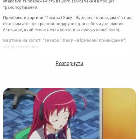
упаковки та збереженість вашого замовлення в процесі
транспортування.
Придбавши картини "Тихиро і Хаку - Віднесені привидами" у нас,
ви отримуєте прекрасний подарунок для себе чи для ваших
близьких, який стане незамінною прикрасою вашої оселі.
Картина на холсті "Тихиро і Хаку - Віднесені привидами",
характеристики:
Виконання:
Друк на полотні
Розгорнути
Чорнило:
Фірмові Epson, на водній основі без запаху
Матеріал:
Полотно 340 г/м
Підрамник:
Сосна вищий сорт
Покриття лаком:
Акриловий художній лак в 2 шари
Кріплення картини:
Крокодил для підвісу на стіні
Комплектація:
Картина, кріплення, упаковка
Збірка:
Галерейна натяжка, бічні частини картини
зафарбовані
Гарантія:
15 років, картина зберігає яскравість та колір