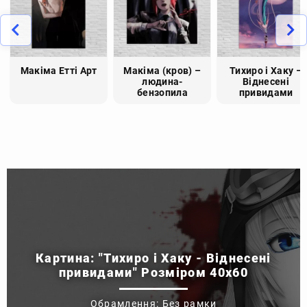
Макіма Етті Арт
Макіма (кров) –
Тихиро і Хаку –
людина-
Віднесені
бензопила
привидами
Картина: "Тихиро і Хаку - Віднесені
привидами" Розміром 40x60
Обрамлення: Без рамки