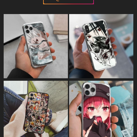
Картина на полотні:
"Roronoa Zoro"
Картина на полотні:
"Леві Акерман - Атака титанів"
Картина на полотні:
"Who's there?"