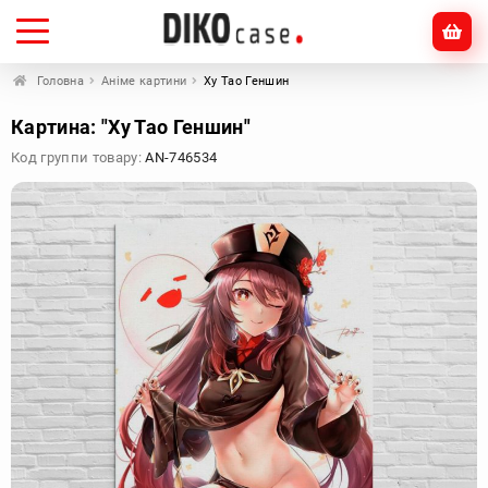
Головна
Аніме картини
Ху Тао Геншин
Картина: "Ху Тао Геншин"
Код группи товару:
AN-746534