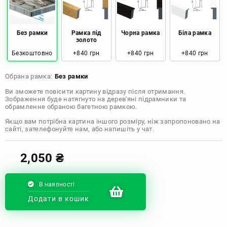
Розмір: 80x120 Ціна: 2050 грн
Без рамки
Рамка під
Чорна рамка
Біла рамка
золото
Безкоштовно
+840 грн
+840 грн
+840 грн
Обрана рамка:
Без рамки
Ви зможете повісити картину відразу після отримання.
Зображення буде натягнуто на дерев'яні підрамники та
обрамленне обраною багетною рамкою.
Якщо вам потрібна картина іншого розміру, ніж запропоновано на
сайті, зателефонуйте нам, або напишіть у чат.
2,050
₴
В наявності
Додати в кошик