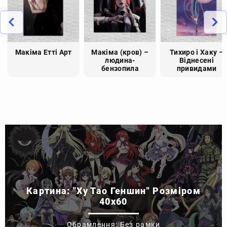
Макіма Етті Арт
Макіма (кров) –
Тихиро і Хаку –
людина-
Віднесені
бензопила
привидами
Картина: "Ху Тао Геншин" Розміром
40x60
Обрамлення: Без рамки