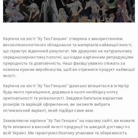
Картина на хості "Ху Тао Геншин" створена з використанням
високотехнологічного обладнання та матеріалів найвищої якості,
що гарантує відмінний результат. Ми друкуємо на натуральному
середньозернистому полотні, що надає картинним репродукціям
природність та довговічність. Наші фахівці уважно стежать за
кожним кроком виробництва, щоб ви отримали продукт найвищої
якості.
Картина на хості "Ху Тао Геншин" ідеально впишеться в інтер'єр
будь-якого приміщення, додавши в нього необхідну нотку
оригінальності та унікальності. Завдяки багатьом варіантам
розмірів та варіацій оформлення, ви зможете вибрати
оптимальний варіант, який підійде саме вам.
Замовляючи картини "Ху Тао Геншин" на нашому сайті, ви можете
бути впевнені в високій якості продукції та швидкій доставці по
всій Україні. Ми гарантуємо безпеку упаковки та збереженість