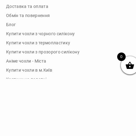
Доставка та оплата
Обмін та повернення
Блог
Купити чохли з чорного силікону
Купити чохли з термопластику
Купити чохли з прозорого силікону
0
Аніме чохли - Міста
Купити чохли в м.Київ
Картини на полотні
Картини на полотні у м.Київ
Зв'язок
Telegram: @dikocase