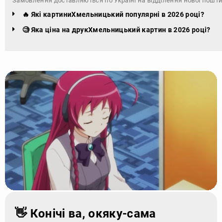
Замовлення доставляються по Україні на відділення нової пошт
🔥 Які картиниХмельницький популярні в 2026 році?
🧐 Яка ціна на друкХмельницький картин в 2026 році?
👋 Конічі ва, окяку-сама