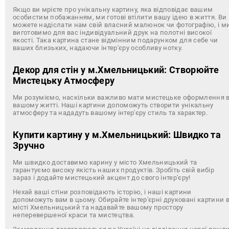
Якщо ви мрієте про унікальну картину, яка відповідає вашим
особистим побажанням, ми готові втілити вашу ідею в життя. Ви
можете надіслати нам свій власний малюнок чи фотографію, і м
виготовимо для вас індивідуальний друк на полотні високої
якості. Така картина стане відмінним подарунком для себе чи
ваших близьких, надаючи інтер'єру особливу нотку.
Декор для стін у м.Хмельницький: Створюйте
Мистецьку Атмосферу
Ми розуміємо, наскільки важливо мати мистецьке оформлення 
вашому житті. Наші картини допоможуть створити унікальну
атмосферу та нададуть вашому інтер'єру стиль та характер.
Купити картину у м.Хмельницький: Швидко та
Зручно
Ми швидко доставимо карину у місто Хмельницький та
гарантуємо високу якість наших продуктів. Зробіть свій вибір
зараз і додайте мистецький акцент до свого інтер'єру!
Нехай ваші стіни розповідають історію, і наші картини
допоможуть вам в цьому. Обирайте інтер'єрні друковані картини 
місті Хмельницький та надавайте вашому простору
неперевершеної краси та мистецтва.