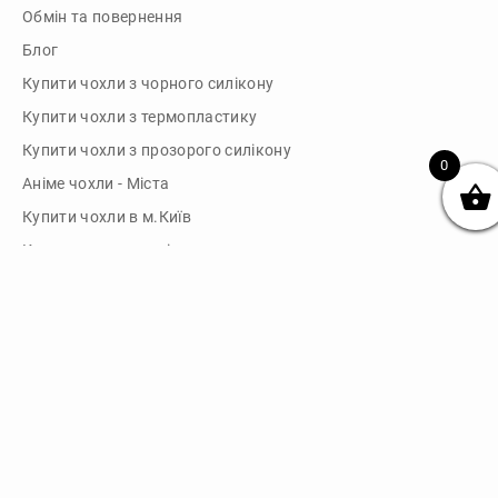
Обмін та повернення
Блог
Купити чохли з чорного силікону
Купити чохли з термопластику
Купити чохли з прозорого силікону
0
Аніме чохли - Міста
Купити чохли в м.Київ
Картини на полотні
Картини на полотні у м.Київ
Зв'язок
Telegram: @dikocase
Instagram: @dikocase