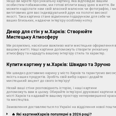
Якщо ви мрієте про унікальну картину, яка відповідає вашим
особистим побажанням, ми готові втілити вашу ідею в життя. Ви
можете надіслати нам свій власний малюнок чи фотографію, і м
виготовимо для вас індивідуальний друк на полотні високої
якості. Така картина стане відмінним подарунком для себе чи
ваших близьких, надаючи інтер'єру особливу нотку.
Декор для стін у м.Харків: Створюйте
Мистецьку Атмосферу
Ми розуміємо, наскільки важливо мати мистецьке оформлення 
вашому житті. Наші картини допоможуть створити унікальну
атмосферу та нададуть вашому інтер'єру стиль та характер.
Купити картину у м.Харків: Швидко та Зручно
Ми швидко доставимо карину у місто Харків та гарантуємо висок
якість наших продуктів. Зробіть свій вибір зараз і додайте
мистецький акцент до свого інтер'єру!
Нехай ваші стіни розповідають історію, і наші картини
допоможуть вам в цьому. Обирайте інтер'єрні друковані картини 
місті Харків та надавайте вашому простору неперевершеної крас
та мистецтва.
Замовлення доставляються по Україні на відділення нової пошт
🔥 Які картиниХарків популярні в 2026 році?