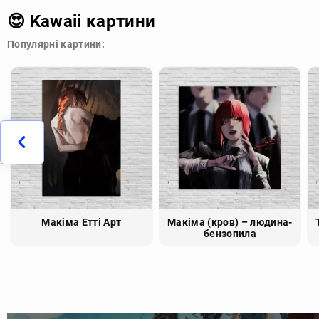
😍 Kawaii картини
Популярні картини:
Макіма Етті Арт
Макіма (кров) – людина-
бензопила