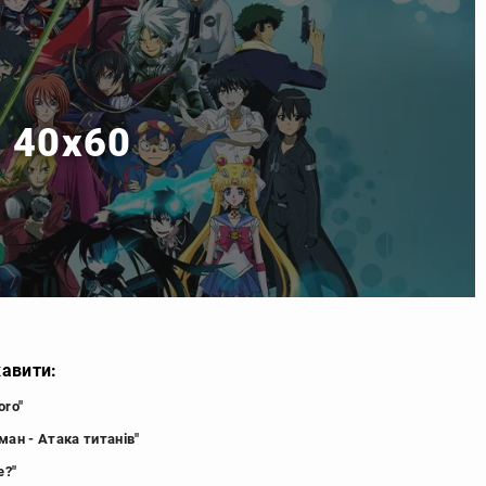
м 40x60
кавити:
oro"
ман - Атака титанів"
e?"