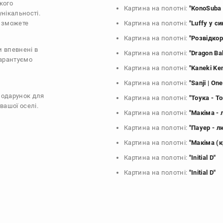
кого
Картина на полотні:
"KonoSuba 
унікальності.
и зможете
Картина на полотні:
"Luffy у с
Картина на полотні:
"Розвідкор
и впевнені в
Картина на полотні:
"Dragon Bal
гарантуємо
Картина на полотні:
"Kaneki Ke
Картина на полотні:
"Sanji | On
подарунок для
Картина на полотні:
"Тоука - Т
вашої оселі.
Картина на полотні:
"Макіма -
Картина на полотні:
"Пауер - 
Картина на полотні:
"Макіма (к
Картина на полотні:
"Initial D"
Картина на полотні:
"Initial D"