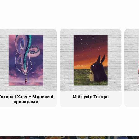
Тихиро і Хаку – Віднесені
Мій сусід Тоторо
привидами