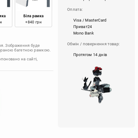
Оплата:
мка
Біла рамка
Visa / MasterCard
н
+840 грн
Приват24
Mono Bank
Обмін / повернення товар:
ня. Зображення буде
обраною багетною рамкою.
Протягом 14 днів
опоновано на сайті,