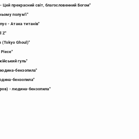
- Цей прекрасний світ, благословенний Богом"
иньому полум'ї"
пус - Атака титанів"
l Z"
n (Tokyo Ghoul)"
e Piece"
окійський гуль"
 людина-бензопила"
людина-бензопила"
ров) - людина-бензопила"