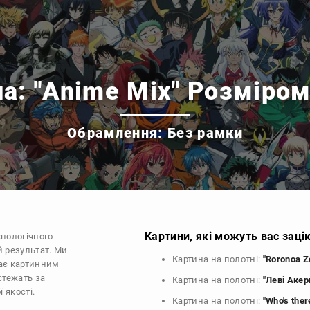
а: "Anime Mix" Розміро
Обрамлення: Без рамки
Картини, які можуть вас заці
хнологічного
й результат. Ми
Картина на полотні:
"Roronoa Z
ає картинним
стежать за
Картина на полотні:
"Леві Акер
 якості.
Картина на полотні:
"Who's ther