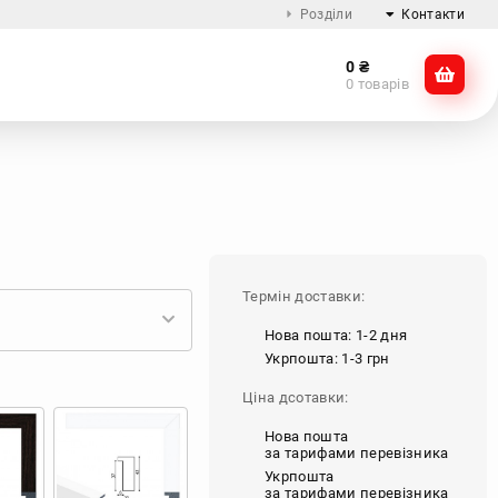
Розділи
Контакти
0
₴
Про компанію
@dikocase
0 товарів
Доставка та оплата
@dikocase
Обмін та повернення
ZTE
OnePlus
Google
Інші
Блог
Термін доставки:
Нова пошта: 1-2 дня
Укрпошта: 1-3 грн
Ціна дсотавки:
Нова пошта
за тарифами перевізника
Укрпошта
за тарифами перевізника