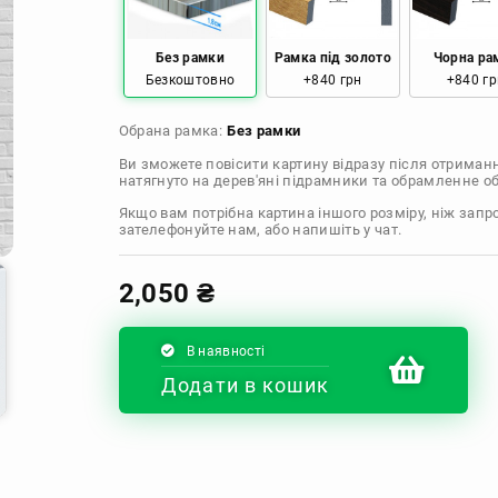
Без рамки
Рамка під золото
Чорна ра
Безкоштовно
+840 грн
+840 гр
Обрана рамка:
Без рамки
Ви зможете повісити картину відразу після отриман
натягнуто на дерев'яні підрамники та обрамленне 
Якщо вам потрібна картина іншого розміру, ніж запр
зателефонуйте нам, або напишіть у чат.
2,050
₴
В наявності
Додати в кошик