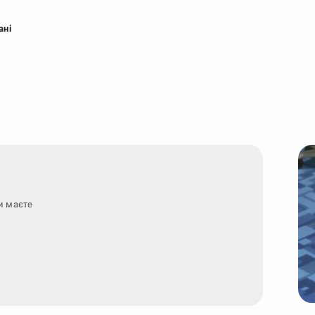
ані
и маєте запитання - зв