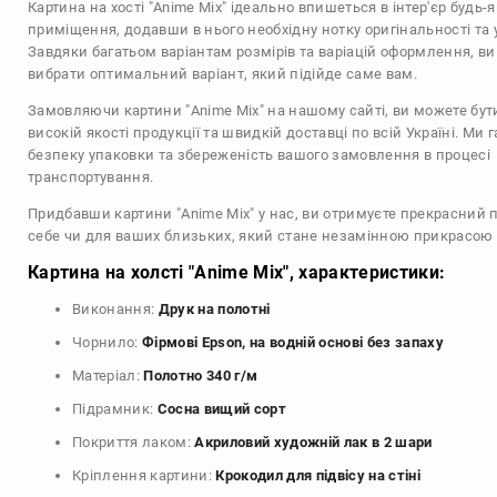
Картина на хості "Anime Mix" ідеально впишеться в інтер'єр будь-я
приміщення, додавши в нього необхідну нотку оригінальності та 
Завдяки багатьом варіантам розмірів та варіацій оформлення, в
вибрати оптимальний варіант, який підійде саме вам.
Замовляючи картини "Anime Mix" на нашому сайті, ви можете бут
високій якості продукції та швидкій доставці по всій Україні. Ми 
безпеку упаковки та збереженість вашого замовлення в процесі
транспортування.
Придбавши картини "Anime Mix" у нас, ви отримуєте прекрасний 
себе чи для ваших близьких, який стане незамінною прикрасою 
Картина на холсті "Anime Mix", характеристики:
Виконання:
Друк на полотні
Чорнило:
Фірмові Epson, на водній основі без запаху
Матеріал:
Полотно 340 г/м
Підрамник:
Сосна вищий сорт
Покриття лаком:
Акриловий художній лак в 2 шари
Кріплення картини:
Крокодил для підвісу на стіні