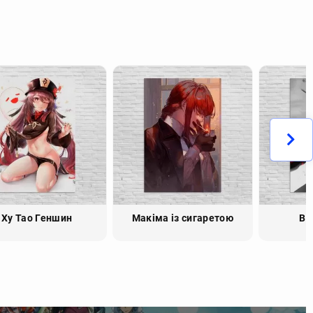
Ху Тао Геншин
Макіма із сигаретою
Bl