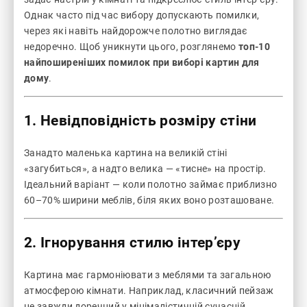
Однак часто під час вибору допускають помилки,
через які навіть найдорожче полотно виглядає
недоречно. Щоб уникнути цього, розглянемо
топ-10
найпоширеніших помилок при виборі картин для
дому
.
1. Невідповідність розміру стіни
Занадто маленька картина на великій стіні
«загубиться», а надто велика — «тисне» на простір.
Ідеальний варіант — коли полотно займає приблизно
60–70% ширини меблів, біля яких воно розташоване.
2. Ігнорування стилю інтер’єру
Картина має гармоніювати з меблями та загальною
атмосферою кімнати. Наприклад, класичний пейзаж
не завжди доречний у мінімалістичній сучасній