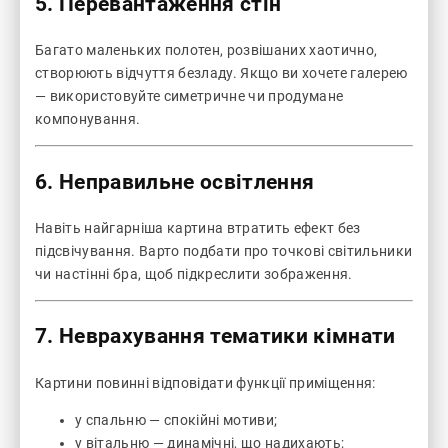
5. Перевантаження стін
Багато маленьких полотен, розвішаних хаотично,
створюють відчуття безладу. Якщо ви хочете галерею
— використовуйте симетричне чи продумане
компонування.
6. Неправильне освітлення
Навіть найгарніша картина втратить ефект без
підсвічування. Варто подбати про точкові світильники
чи настінні бра, щоб підкреслити зображення.
7. Неврахування тематики кімнати
Картини повинні відповідати функції приміщення:
у спальню — спокійні мотиви;
у вітальню — динамічні, що надихають;