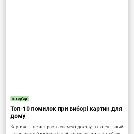
інтер'єр
Топ-10 помилок при виборі картин для
дому
Картина — це не просто елемент декору, а акцент, який
задає настрій у кімнаті та підкреслює стиль інтер’єру.