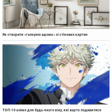
Як створити «галерею вдома» зі стінових картин
ТОП-10 аніме для будь-якого віку, які варто подивитися