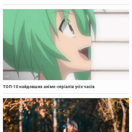
ТОП-10 найдовших аніме-серіалів усіх часів