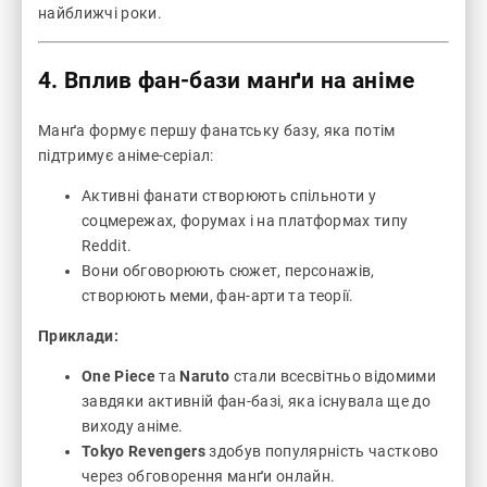
найближчі роки.
4. Вплив фан-бази манґи на аніме
Манґа формує першу фанатську базу, яка потім
підтримує аніме-серіал:
Активні фанати створюють спільноти у
соцмережах, форумах і на платформах типу
Reddit.
Вони обговорюють сюжет, персонажів,
створюють меми, фан-арти та теорії.
Приклади:
One Piece
та
Naruto
стали всесвітньо відомими
завдяки активній фан-базі, яка існувала ще до
виходу аніме.
Tokyo Revengers
здобув популярність частково
через обговорення манґи онлайн.