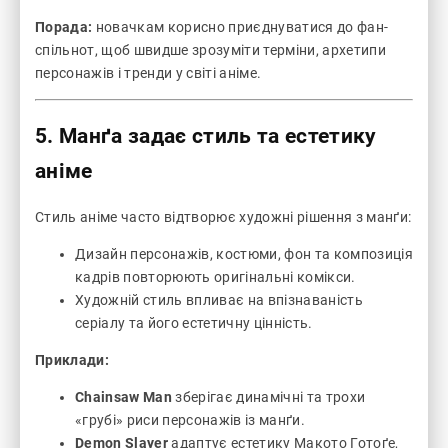
Порада:
новачкам корисно приєднуватися до фан-
спільнот, щоб швидше зрозуміти терміни, архетипи
персонажів і тренди у світі аніме.
5. Манґа задає стиль та естетику
аніме
Стиль аніме часто відтворює художні рішення з манґи:
Дизайн персонажів, костюми, фон та композиція
кадрів повторюють оригінальні комікси.
Художній стиль впливає на впізнаваність
серіалу та його естетичну цінність.
Приклади:
Chainsaw Man
зберігає динамічні та трохи
«грубі» риси персонажів із манґи.
Demon Slayer
адаптує естетику Макото Готоґе,