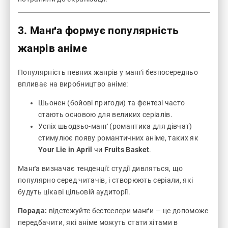
3. Манґа формує популярність
жанрів аніме
Популярність певних жанрів у манґі безпосередньо
впливає на виробництво аніме:
Шьонен (бойові пригоди) та фентезі часто
стають основою для великих серіалів.
Успіх шьодзьо-манґ (романтика для дівчат)
стимулює появу романтичних аніме, таких як
Your Lie in April
чи
Fruits Basket
.
Манґа визначає тенденції: студії дивляться, що
популярно серед читачів, і створюють серіали, які
будуть цікаві цільовій аудиторії.
Порада:
відстежуйте бестселери манґи — це допоможе
передбачити, які аніме можуть стати хітами в