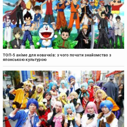
ТОП-5 аніме для новачків: з чого почати знайомство з
японською культурою