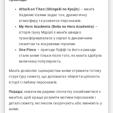
Attack on Titan (Shingeki no Kyojin)
— манґа
Хаджіме Ісаями задає тон, драматичну
атмосферу та розвиток персонажів.
My Hero Academia (Boku no Hero Academia)
—
історія Ізуку Мідорії з манґи швидко
трансформувалася у серіал із динамічним
сюжетом та яскравими героями.
One Piece
— пригоди Луффі та його команди
стали аніме тільки після того, як манґа здобула
величезну популярність.
Манґа дозволяє сценаристам аніме отримати готову
структуру сюжету, що допомагає зберегти цілісність
історії і глибину персонажів.
Порада:
новачкам радимо спочатку ознайомитися з
манґою, щоб краще розуміти мотиви персонажів і
деталі сюжету, які інколи скорочують або змінюють у
аніме.