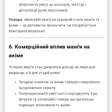
зберігаючи увагу до кольорів, текстур і
деталізації рухів персонажів.
Порада:
звертайте увагу на художній стиль манґи та
аніме — це допомагає визначити, чи сподобається
вам серіал візуально.
6. Комерційний вплив манґи на
аніме
Успішна манґа стає джерелом доходу не лише для
видавців, а й для студій аніме:
Продажі коміксів та аніме-товарів стимулюють
продовження серіалу.
Популярні манґа-серії часто породжують ігри,
фігурки та колекційні товари, що ще більше
підвищує впізнаваність аніме.