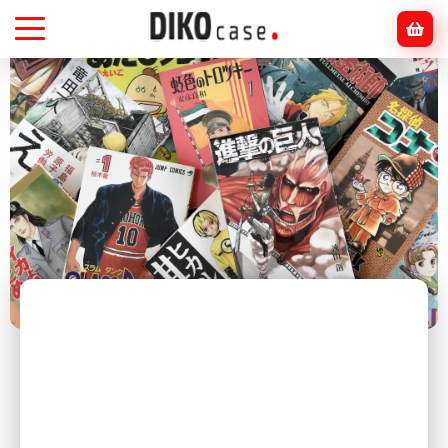
Головна
Блог
Аніме
Вплив манґи на популярність аніме-серіалів