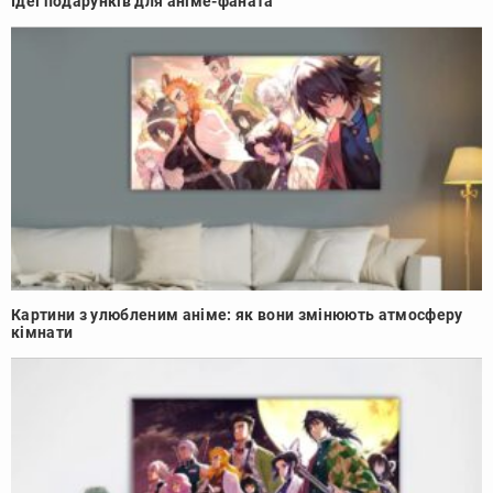
Ідеї подарунків для аніме-фаната
Картини з улюбленим аніме: як вони змінюють атмосферу
кімнати