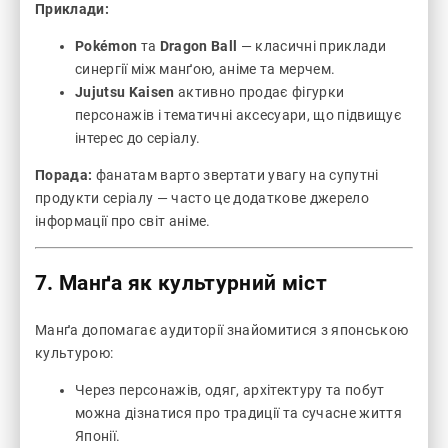
Приклади:
Pokémon
та
Dragon Ball
— класичні приклади
синергії між манґою, аніме та мерчем.
Jujutsu Kaisen
активно продає фігурки
персонажів і тематичні аксесуари, що підвищує
інтерес до серіалу.
Порада:
фанатам варто звертати увагу на супутні
продукти серіалу — часто це додаткове джерело
інформації про світ аніме.
7. Манґа як культурний міст
Манґа допомагає аудиторії знайомитися з японською
культурою:
Через персонажів, одяг, архітектуру та побут
можна дізнатися про традиції та сучасне життя
Японії.