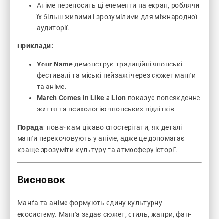
Аніме переносить ці елементи на екран, роблячи
їх більш живими і зрозумілими для міжнародної
аудиторії.
Приклади:
Your Name
демонструє традиційні японські
фестивалі та міські пейзажі через сюжет манґи
та аніме.
March Comes in Like a Lion
показує повсякденне
життя та психологію японських підлітків.
Порада:
новачкам цікаво спостерігати, як деталі
манґи перекочовують у аніме, адже це допомагає
краще зрозуміти культуру та атмосферу історії.
Висновок
Манґа та аніме формують єдину культурну
екосистему. Манґа задає сюжет, стиль, жанри, фан-