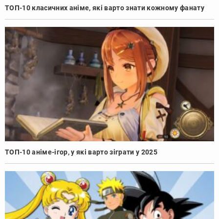
ТОП-10 класичних аніме, які варто знати кожному фанату
ТОП-10 аніме-ігор, у які варто зіграти у 2025