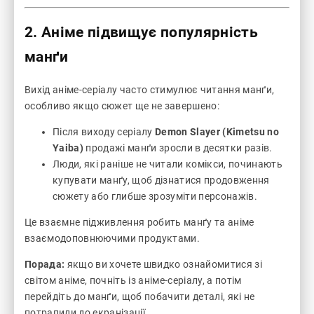
2. Аніме підвищує популярність
манґи
Вихід аніме-серіалу часто стимулює читання манґи,
особливо якщо сюжет ще не завершено:
Після виходу серіалу
Demon Slayer (Kimetsu no
Yaiba)
продажі манґи зросли в десятки разів.
Люди, які раніше не читали комікси, починають
купувати манґу, щоб дізнатися продовження
сюжету або глибше зрозуміти персонажів.
Це взаємне підживлення робить манґу та аніме
взаємодоповнюючими продуктами.
Порада:
якщо ви хочете швидко ознайомитися зі
світом аніме, почніть із аніме-серіалу, а потім
перейдіть до манґи, щоб побачити деталі, які не
потрапили до екранізації.