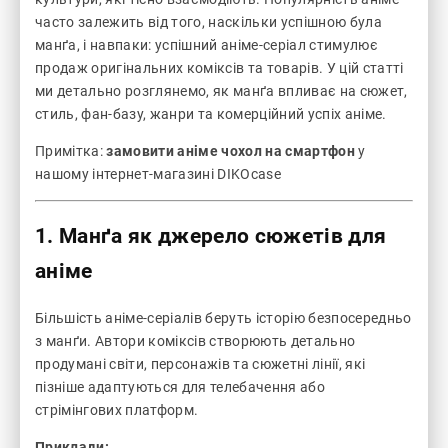
часто залежить від того, наскільки успішною була
манґа, і навпаки: успішний аніме-серіал стимулює
продаж оригінальних коміксів та товарів. У цій статті
ми детально розглянемо, як манґа впливає на сюжет,
стиль, фан-базу, жанри та комерційний успіх аніме.
Примітка:
замовити аніме чохол на смартфон
у
нашому інтернет-магазині DIKOcase
1. Манґа як джерело сюжетів для
аніме
Більшість аніме-серіалів беруть історію безпосередньо
з манґи. Автори коміксів створюють детально
продумані світи, персонажів та сюжетні лінії, які
пізніше адаптуються для телебачення або
стрімінгових платформ.
Приклади: