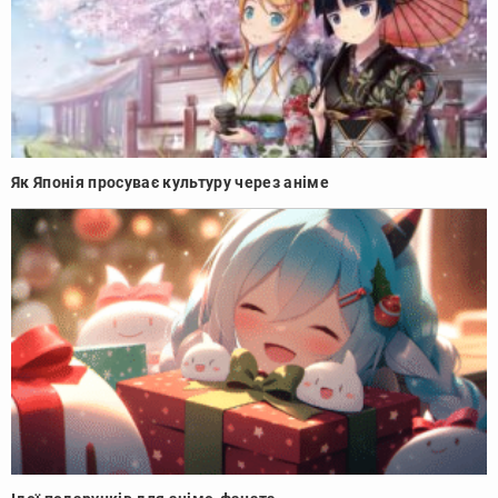
Як Японія просуває культуру через аніме