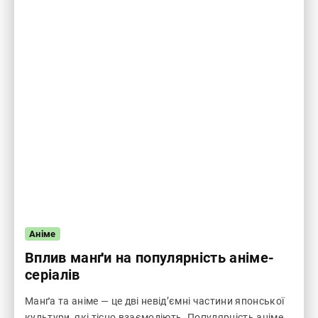
Аніме
Вплив манґи на популярність аніме-
серіалів
Манґа та аніме — це дві невід’ємні частини японської
культури, які тісно взаємодіють. Популярність аніме