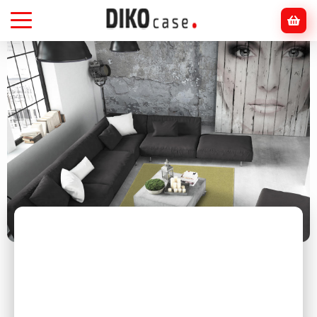
Головна
Блог
інтер'єр
ТОП-7 стилів сучасного мистецтва, які
підходять для дому