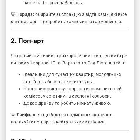
пастельні — розслаблюють.
💡
Порада:
обирайте абстракцію з відтінками, які вже
є в інтер’єрі — це зробить композицію гармонійною.
2. Поп-арт
Яскравий, сміливий і трохи іронічний стиль, який бере
витоки у творчості Енді Воргола та Роя Ліхтенштейна.
Ідеальний для сучасних квартир, молодіжних
інтер’єрів або креативних студій.
Часто використовує портрети знаменитостей,
коміксову естетику та кислотні кольори.
Додає драйву та робить кімнату живою.
💡
Лайфхак:
якщо боїтеся надмірної яскравості,
поєднуйте поп-арт із нейтральними стінами.