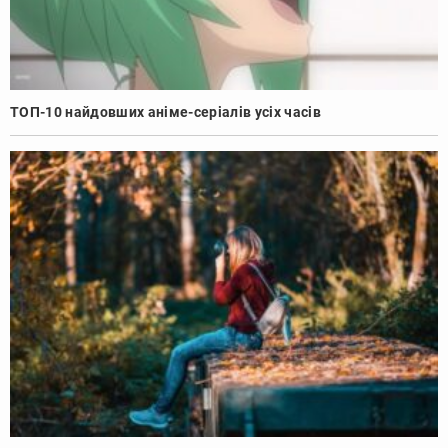
ТОП-10 найдовших аніме-серіалів усіх часів