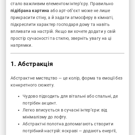
стало важливим елементом інтер’єру. Правильно
підібрана картина
або арт-об’єкт може не лише
прикрасити стіну, а й задати атмосферу в кімнаті,
підкреслити характер господаря дому та навіть
впливати на настрій. Якщо ви хочете додати у свій
простір сучасності та стилю, зверніть увагу на ці
напрямки.
1. Абстракція
Абстрактне мистецтво — це колір, форма та емоції без
конкретного сюжету.
Чудово підходить для вітальні або спальні, де
потрібен акцент.
Легко вписується в сучасні інтер’єри: від
мінімалізму до лофту.
Абстрактні полотна допомагають створити
потрібний настрій: яскраві — додають енергії,