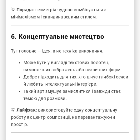
💡
Порада:
геометрія чудово комбінується з
мінімалізмом і скандинавським стилем.
6. Концептуальне мистецтво
Тут головне — ідея, а не техніка виконання.
Може бути у вигляді текстових полотен,
символічних зображень або незвичних форм.
Добре підходить для тих, хто цінує глибокі сенси
й любить інтелектуальні інтер’єри.
Такий арт змушує замислитися і завжди стає
темою для розмови.
💡
Лайфхак:
використовуйте одну концептуальну
роботу як центр композиції, не перевантажуючи
простір.