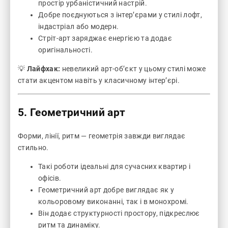
простір урбаністичний настрій.
Добре поєднуються з інтер’єрами у стилі лофт,
індастріал або модерн.
Стріт-арт заряджає енергією та додає
оригінальності.
💡
Лайфхак:
невеликий арт-об’єкт у цьому стилі може
стати акцентом навіть у класичному інтер’єрі.
5. Геометричний арт
Форми, лінії, ритм — геометрія завжди виглядає
стильно.
Такі роботи ідеальні для сучасних квартир і
офісів.
Геометричний арт добре виглядає як у
кольоровому виконанні, так і в монохромі.
Він додає структурності простору, підкреслює
ритм та динаміку.