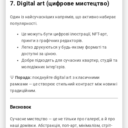
7. Digital art (цифрове мистецтво)
Один із найсучасніших напрямів, що активно набирає
популярності.
Це можуть бути цифрові ілюстрації, NFT-арт,
принти з графічних редакторів.
Легко друкуються у будь-якому форматі та
доступні за ціною.
Добре підходять для сучасних квартир, студій та
молодіжних інтер’єрів.
💡
Порада:
поєднуйте digital art з класичними
рамками — це створює стильний контраст між новим і
традиційним.
Висновок
Сучасне мистецтво — це не тільки про галереї, а й про
наші домівки. Абстракція, поп-арт, мінімалізм, стріт-