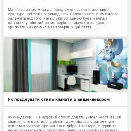
Манґа та аніме — це дві невід’ємні частини японської
культури, які тісно взаємодіють. Популярність аніме часто
залежить від того, наскільки успішною була манґа, і
навпаки: успішний аніме-серіал стимулює продаж
оригінальних коміксів та товарів. У цій статт......
Як поєднувати стиль кімнати з аніме-декором
Аніме-декор — це чудовий спосіб додати унікальності вашій
кімнаті, але важливо, щоб він гармоніював із загальним
стилем простору. Правильно підібрані постери, фігурки та
аксесуари можуть підкреслити ваш смак і зробити кімнату