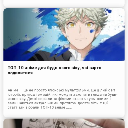
ТОП-10 аніме для будь-якого віку, які варто
подивитися
Аніме — це не просто японські мультфільми. Це цілий світ
історій, пригод і емоцій, які можуть захопити глядачів будь-
якого віку. Деякі серіали та фільми стають культовими і
залишаються актуальними протягом десятиліть. У цій
статті ми зібрали ТОП-10 аніме ......