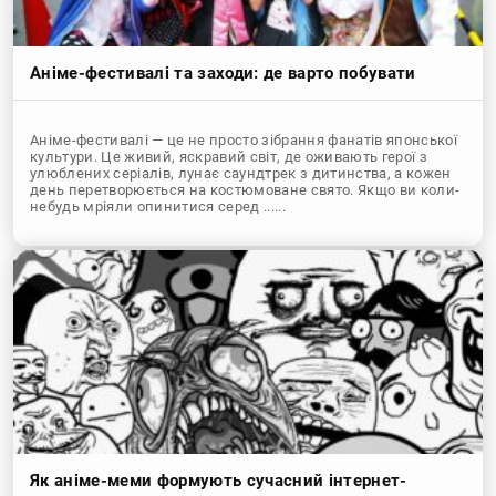
Аніме-фестивалі та заходи: де варто побувати
Аніме-фестивалі — це не просто зібрання фанатів японської
культури. Це живий, яскравий світ, де оживають герої з
улюблених серіалів, лунає саундтрек з дитинства, а кожен
день перетворюється на костюмоване свято. Якщо ви коли-
небудь мріяли опинитися серед ......
Як аніме-меми формують сучасний інтернет-