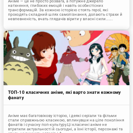
Аніме — це не просто розвага, а потужне джерело
натхнення, глибоких емоцій і навіть особистісних
трансформацій. За кожною історією стоять герої, які
проходять складний шлях самопізнання, долають страхи й
невпевненість, вчать глядачів вірити у власні сили.......
ТОП-10 класичних аніме, які варто знати кожному
фанату
Аніме має багатовікову історію, і деякі серіали та фільми
стали справжньою класикою, вплинувши на ціле покоління
фанатів і сучасну поп-культуру.Ці класичні аніме не
втратили актуальності й сьогодні, а їхні історії, персонажі та