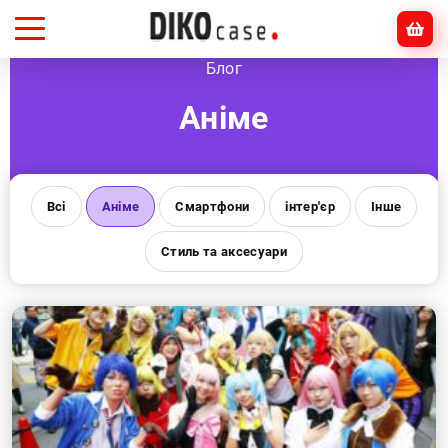
Головна
Блог
Аніме
Блог
Аніме
Всі
Аніме
Смартфони
інтер'єр
Інше
Стиль та аксесуари