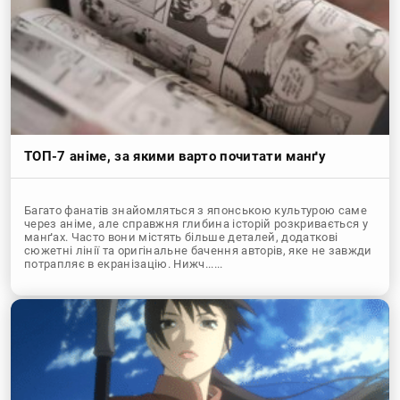
ТОП-7 аніме, за якими варто почитати манґу
Багато фанатів знайомляться з японською культурою саме
через аніме, але справжня глибина історій розкривається у
манґах. Часто вони містять більше деталей, додаткові
сюжетні лінії та оригінальне бачення авторів, яке не завжди
потрапляє в екранізацію. Нижч......