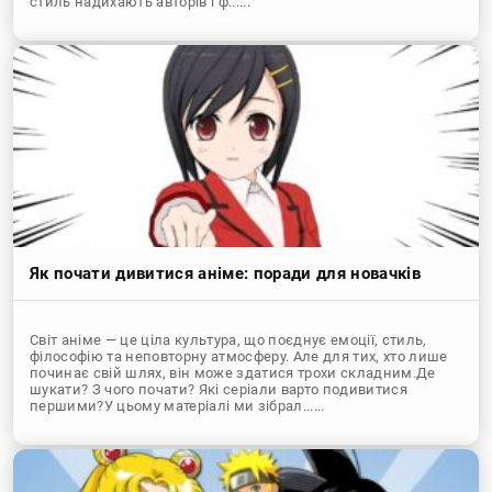
стиль надихають авторів і ф......
Як почати дивитися аніме: поради для новачків
Світ аніме — це ціла культура, що поєднує емоції, стиль,
філософію та неповторну атмосферу. Але для тих, хто лише
починає свій шлях, він може здатися трохи складним.Де
шукати? З чого почати? Які серіали варто подивитися
першими?У цьому матеріалі ми зібрал......