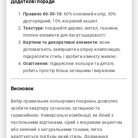
Додаткові поради
Правило 60-30-10:
60% основний колір, 30%
другорядний, 10% яскравий акцент.
Текстури:
поєднуйте дерево, метал, тканини,
плетені елементи для багатошаровості.
Картини та декоративні елементи:
вони
допомагають завершити колірну композицію,
підкреслити стиль і зробити кімнату живою.
Освітлення:
підкреслює кольори та деталі,
робить простір більш затишним і виразним.
Висновок
Вибір правильних кольорових поєднань дозволяє
зробити квартиру сучасною, затишною та
гармонійною. Універсальні комбінації, як білий з
пастельними відтінками, сірий з яскравим акцентом
або зелений з натуральними тонами, легко
адаптуються під будь-який стиль. Додавання