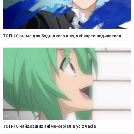
ТОП-10 аніме для будь-якого віку, які варто подивитися
ТОП-10 найдовших аніме-серіалів усіх часів