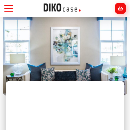
Головна
Блог
інтер'єр
ТОП-5 помилок при виборі картини в інтер’єр