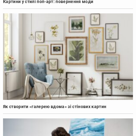
Картини у стилі поп-арт: повернення моди
Як створити «галерею вдома» зі стінових картин