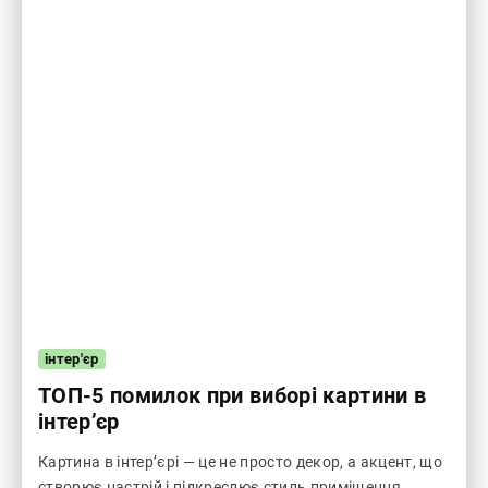
інтер'єр
ТОП-5 помилок при виборі картини в
інтер’єр
Картина в інтер’єрі — це не просто декор, а акцент, що
створює настрій і підкреслює стиль приміщення.