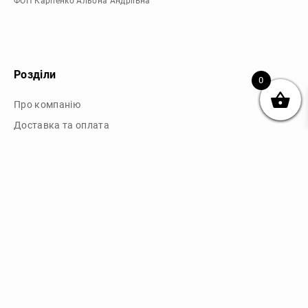
ФОП Карпенко Альона Андріївна
Розділи
0
Про компанію
Доставка та оплата
Обмін та повернення
Блог
Купити чохли з чорного силікону
Купити чохли з термопластику
Купити чохли з прозорого силікону
Аніме чохли - Міста
Купити чохли в м.Київ
Картини на полотні