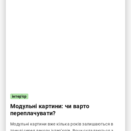
інтер'єр
Модульні картини: чи варто
переплачувати?
Модульні картини вже кілька років залишаються в
тренді серед декору інтер’єрів. Вони складаються з