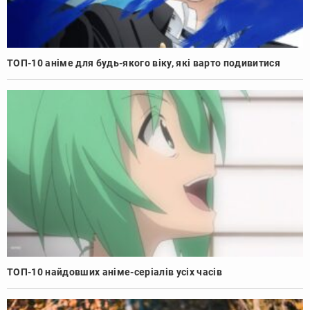
ТОП-10 аніме для будь-якого віку, які варто подивитися
ТОП-10 найдовших аніме-серіалів усіх часів