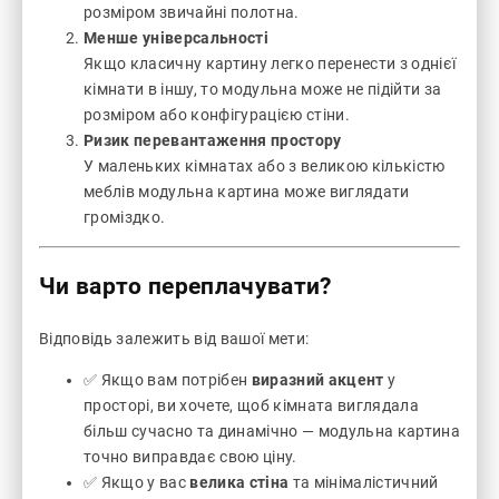
розміром звичайні полотна.
Менше універсальності
Якщо класичну картину легко перенести з однієї
кімнати в іншу, то модульна може не підійти за
розміром або конфігурацією стіни.
Ризик перевантаження простору
У маленьких кімнатах або з великою кількістю
меблів модульна картина може виглядати
громіздко.
Чи варто переплачувати?
Відповідь залежить від вашої мети:
✅ Якщо вам потрібен
виразний акцент
у
просторі, ви хочете, щоб кімната виглядала
більш сучасно та динамічно — модульна картина
точно виправдає свою ціну.
✅ Якщо у вас
велика стіна
та мінімалістичний