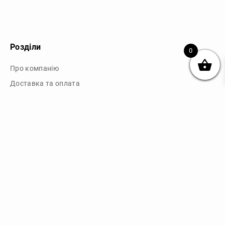
Розділи
0
Про компанію
Доставка та оплата
Обмін та повернення
Блог
Купити чохли з чорного силікону
Купити чохли з термопластику
Купити чохли з прозорого силікону
Аніме чохли - Міста
Купити чохли в м.Київ
Картини на полотні
Картини на полотні у м.Київ