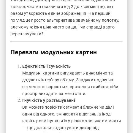
кількох частин (зазвичай від 2 до 7 сегментів), які
разом утворюють єдине зображення. На перший
погляд це просто альтернатива звичайному полотну,
але чому ж їхня ціна часто вища, і чи справді варто
переплачувати?
Переваги модульних картин
Ефектність і сучасність
Модульні картини виглядають динамічно та
додають інтер’єру об’єму. Завдяки поділу на
сегменти створюється враження глибини, ніби
простір виходить за межі стіни.
Гнучкість у розташуванні
Ви можете повісити сегменти ближче чи далі
один від одного, змінювати відстань, а іноді
навіть розміщувати їх у різних частинах кімнати
— і це дозволяє адаптувати декор під